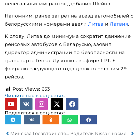
нелегальных мигрантов, добавил Шейна.
Напомним, ранее запрет на въезд автомобилей с
белорусскими номерами ввели
Литва
и
Латвия
.
К слову, Литва до минимума сократит движение
рейсовых автобусов с Беларусью, заявил
директор администрации по безопасности на
транспорте Генюс Лукошюс в эфире LRT. К
февралю следующего года должно остаться 29
рейсов.
Post Views:
653
Читайте нас в соц-сетях:
Поделиться в соц-сетях:
Минская Госавтоинспекция заступила на службу в новом обмундировании
Водитель Nissan насмерть сбил пешехода и поджег свой автомобиль. Его лишили свободы на 6 лет