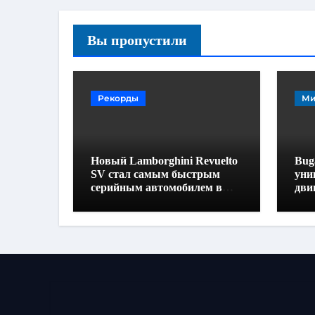
Вы пропустили
Рекорды
Ми
Новый Lamborghini Revuelto
Buga
SV стал самым быстрым
уни
серийным автомобилем в
дви
Хоккенхайме
160
выс