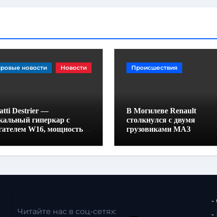
ровые новости
Новости
Происшествия
tti Destrier —
В Могилеве Renault
кальный гиперкар с
столкнулся с двумя
гателем W16, мощностью
грузовиками МАЗ
0 лошадиных сил и
отой всего один метр
-
Читайте нас в соц-сетях:
-