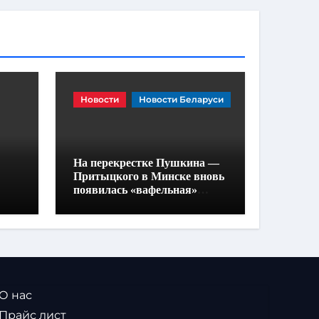
Новости
Новости Беларуси
На перекрестке Пушкина —
Притыцкого в Минске вновь
появилась «вафельная»
разметка
 О нас
 Прайс лист