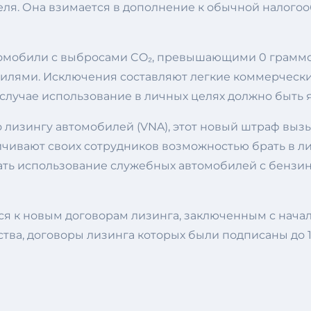
еля. Она взимается в дополнение к обычной налогоо
томобили с выбросами CO₂, превышающими 0 граммов
билями. Исключения составляют легкие коммерческ
случае использование в личных целях должно быть 
изингу автомобилей (VNA), этот новый штраф вызыв
ичивают своих сотрудников возможностью брать в л
ть использование служебных автомобилей с бензин
к новым договорам лизинга, заключенным с начала 
ва, договоры лизинга которых были подписаны до 1 