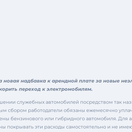
на новая надбавка к арендной плате за новые не
скорить переход к электромобилям.
ошении служебных автомобилей посредством так на
 новым сбором работодатели обязаны ежемесячно упл
ены бензинового или гибридного автомобиля. Для а
жны покрывать эти расходы самостоятельно и не имею