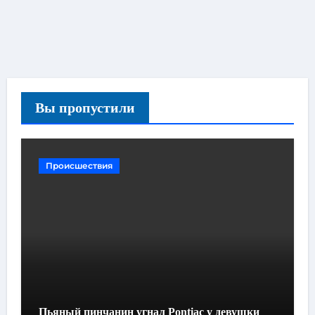
Вы пропустили
Происшествия
Пьяный пинчанин угнал Pontiac у девушки