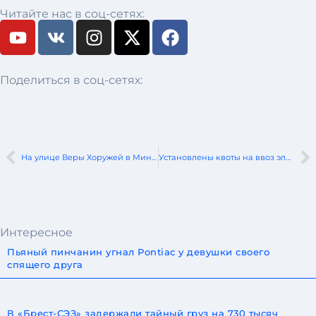
Читайте нас в соц-сетях:
Поделиться в соц-сетях:
На улице Веры Хоружей в Минске водитель легковушки столкнулся с попутным мотоциклом
Установлены квоты на ввоз электромобилей на 2026 год
Интересное
Пьяный пинчанин угнал Pontiac у девушки своего
спящего друга
В «Брест-СЭЗ» задержали тайный груз на 730 тысяч