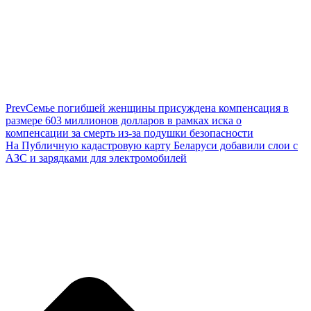
Prev
Семье погибшей женщины присуждена компенсация в
размере 603 миллионов долларов в рамках иска о
компенсации за смерть из-за подушки безопасности
На Публичную кадастровую карту Беларуси добавили слои с
АЗС и зарядками для электромобилей