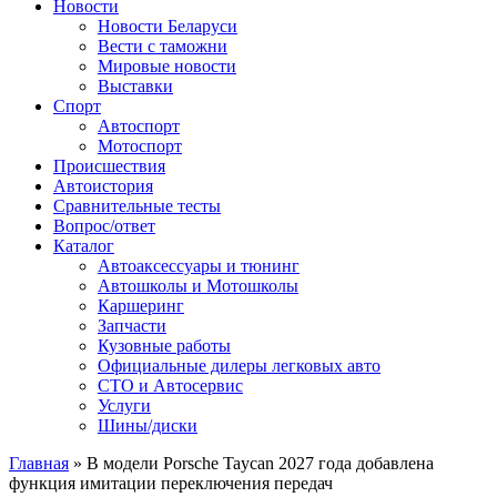
Сайт про автомобили
Новости
Новости Беларуси
Вести с таможни
Мировые новости
Выставки
Спорт
Автоспорт
Мотоспорт
Происшествия
Автоистория
Сравнительные тесты
Вопрос/ответ
Каталог
Автоакcессуары и тюнинг
Автошколы и Мотошколы
Каршеринг
Запчасти
Кузовные работы
Официальные дилеры легковых авто
СТО и Автосервис
Услуги
Шины/диски
Главная
»
В модели Porsche Taycan 2027 года добавлена ​​
функция имитации переключения передач