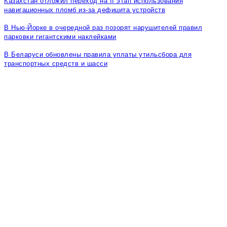
Казахстан отложил переход на II этап использования
навигационных пломб из-за дефицита устройств
В Нью-Йорке в очередной раз позорят нарушителей правил
парковки гигантскими наклейками
В Беларуси обновлены правила уплаты утильсбора для
транспортных средств и шасси