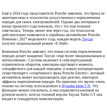
Ещё в 2024 году представители Porsche заявляли, что бренд не
заинтересован в технологии искусственного переключения
передач для своих электромобилей. Однако два интервью в
конце прошлого года показали, что с тех пор позиция
смягчилась. Теперь, менее чем через год, эта технология
действительно появляется в серийных автомобилях Porsche.
Начиная с 2027 модельного года, каждая модель
Taycan
получит опциональный режим «E-Shift».
Компания Porsche заявляет, что новая система переключения
передач делает вождение Taycan «еще более эмоциональным и
интенсивным». Система включает в себя виртуальный
ограничитель оборотов, имитацию крутящего момента,
специфичного для каждой передачи, и новую интерпретацию
существующего «спортивного звука Porsche Electric», который
автомобиль может воспроизводить при разгоне, имитируя
эффекты переключения передач. На практике это звучит очень
похоже на систему, используемую в
Hyundai Ioniq 5 N
. Эту
функцию можно отключить, и она управляется кнопкой на
рулевом колесе, хотя на топовой версии Taycan Turbo GT она
входит в стандартную комплектацию.