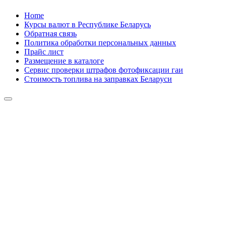
Skip
Home
to
Курсы валют в Республике Беларусь
content
Обратная связь
Политика обработки персональных данных
Прайс лист
Размещение в каталоге
Сервис проверки штрафов фотофиксации гаи
Стоимость топлива на заправках Беларуси
Авторулевой
Сайт про автомобили
Авторулевой