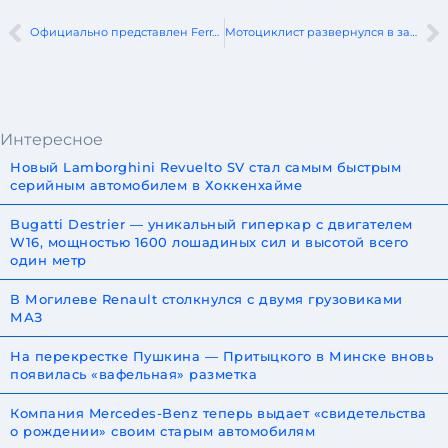
Официально представлен Ferrari Luce мощностью 1050 лошадиных сил
Мотоциклист развернулся в запрещенном месте и попал в ДТП
Интересное
Новый Lamborghini Revuelto SV стал самым быстрым
серийным автомобилем в Хоккенхайме
Bugatti Destrier — уникальный гиперкар с двигателем
W16, мощностью 1600 лошадиных сил и высотой всего
один метр
В Могилеве Renault столкнулся с двумя грузовиками
МАЗ
На перекрестке Пушкина — Притыцкого в Минске вновь
появилась «вафельная» разметка
Компания Mercedes-Benz теперь выдает «свидетельства
о рождении» своим старым автомобилям