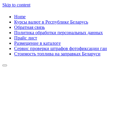
Skip to content
Home
Курсы валют в Республике Беларусь
Обратная связь
Политика обработки персональных данных
Прайс лист
Размещение в каталоге
Сервис проверки штрафов фотофиксации гаи
Стоимость топлива на заправках Беларуси
Авторулевой
Сайт про автомобили