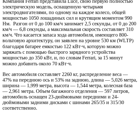
Компания Ferrari представила Luce, свою первую полностью
электрическую модель, оснащенную четырьмя
электродвигателями, по одному на каждое колесо, общей
мощностью 1050 лошадиных сил и крутящим моментом 990
Нм. Разгон от 0 до 100 км/ч занимает 2,5 секунды, от 0 до 200
км/ч — 6,8 секунды, а максимальная скорость составляет 310
км/ч. Что касается запаса хода автомобиля, имеющего 800-
вольтовую архитектуру, он заявлен на уровне 530 км (WLTP)
благодаря батарее емкостью 122 кВт⋅ч, которую можно
заряжать с помощью быстрого зарядного устройства
мощностью до 350 кВт, и, по словам Ferrari, за 15 минут
можно добавить около 70 кВт⋅ч.
Вес автомобиля составляет 2260 кг, распределение веса —
47% на переднюю ось и 53% на заднюю, длина — 5,026 метра,
ширина — 1,999 метра, высота — 1,544 метра, колесная база
— 2,961 метра. Объем багажного отделения — 597 литров,
автомобиль оснащен 23-дюймовыми передними и 24-
дюймовыми задними дисками с шинами 265/35 и 315/30
соответственно.