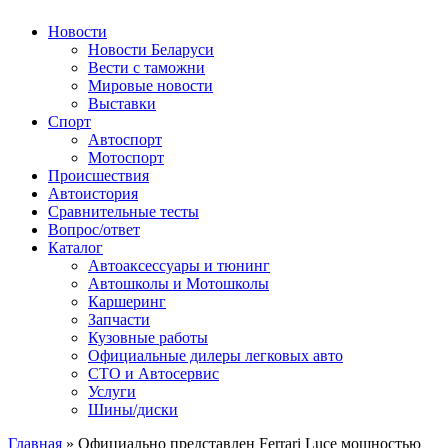
Авторулевой
Сайт про автомобили
Новости
Новости Беларуси
Вести с таможни
Мировые новости
Выставки
Спорт
Автоспорт
Мотоспорт
Происшествия
Автоистория
Сравнительные тесты
Вопрос/ответ
Каталог
Автоакcессуары и тюнинг
Автошколы и Мотошколы
Каршеринг
Запчасти
Кузовные работы
Официальные дилеры легковых авто
СТО и Автосервис
Услуги
Шины/диски
Главная
»
Официально представлен Ferrari Luce мощностью