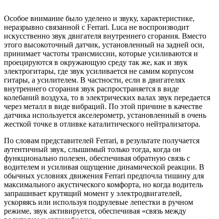
Особое внимание было уделено и звуку, характеристике,
неразрывно связанной с Ferrari. Luca не воспроизводит
искусственно звук двигателя внутреннего сгорания. Вместо
этого высокоточный датчик, установленный на задней оси,
принимает частоты трансмиссии, которые усиливаются и
проецируются в окружающую среду так же, как и звук
электрогитары, где звук усиливается не самим корпусом
гитары, а усилителем. В частности, если в двигателях
внутреннего сгорания звук распространяется в виде
колебаний воздуха, то в электрических валах звук передается
через металл в виде вибраций. По этой причине в качестве
датчика используется акселерометр, установленный в очень
жесткой точке в отливке каталитического нейтрализатора.
По словам представителей Ferrari, в результате получается
аутентичный звук, слышимый только тогда, когда он
функционально полезен, обеспечивая обратную связь с
водителем и усиливая ощущение динамической реакции. В
обычных условиях движения Ferrari предпочла тишину для
максимального акустического комфорта, но когда водитель
запрашивает крутящий момент у электродвигателей,
ускоряясь или используя подрулевые лепестки в ручном
режиме, звук активируется, обеспечивая «связь между