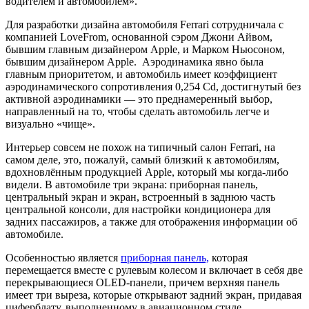
водителем и автомобилем».
Для разработки дизайна автомобиля Ferrari сотрудничала с
компанией LoveFrom, основанной сэром Джони Айвом,
бывшим главным дизайнером Apple, и Марком Ньюсоном,
бывшим дизайнером Apple. Аэродинамика явно была
главным приоритетом, и автомобиль имеет коэффициент
аэродинамического сопротивления 0,254 Cd, достигнутый без
активной аэродинамики — это преднамеренный выбор,
направленный на то, чтобы сделать автомобиль легче и
визуально «чище».
Интерьер совсем не похож на типичный салон Ferrari, на
самом деле, это, пожалуй, самый близкий к автомобилям,
вдохновлённым продукцией Apple, который мы когда-либо
видели. В автомобиле три экрана: приборная панель,
центральный экран и экран, встроенный в заднюю часть
центральной консоли, для настройки кондиционера для
задних пассажиров, а также для отображения информации об
автомобиле.
Особенностью является
приборная панель,
которая
перемещается вместе с рулевым колесом и включает в себя две
перекрывающиеся OLED-панели, причем верхняя панель
имеет три выреза, которые открывают задний экран, придавая
циферблату, выполненному в авиационном стиле,