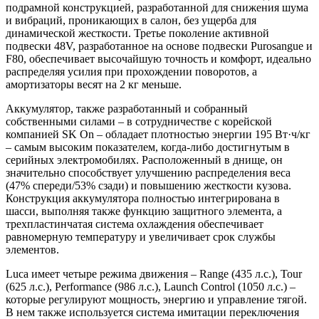
подрамной конструкцией, разработанной для снижения шума
и вибраций, проникающих в салон, без ущерба для
динамической жесткости. Третье поколение активной
подвески 48V, разработанное на основе подвески Purosangue и
F80, обеспечивает высочайшую точность и комфорт, идеально
распределяя усилия при прохождении поворотов, а
амортизаторы весят на 2 кг меньше.
Аккумулятор, также разработанный и собранный
собственными силами – в сотрудничестве с корейской
компанией SK On – обладает плотностью энергии 195 Вт·ч/кг
– самым высоким показателем, когда-либо достигнутым в
серийных электромобилях. Расположенный в днище, он
значительно способствует улучшению распределения веса
(47% спереди/53% сзади) и повышению жесткости кузова.
Конструкция аккумулятора полностью интегрирована в
шасси, выполняя также функцию защитного элемента, а
трехпластинчатая система охлаждения обеспечивает
равномерную температуру и увеличивает срок службы
элементов.
Luca имеет четыре режима движения – Range (435 л.с.), Tour
(625 л.с.), Performance (986 л.с.), Launch Control (1050 л.с.) –
которые регулируют мощность, энергию и управление тягой.
В нем также используется система имитации переключения