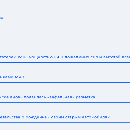
MA
игателем W16, мощностью 1600 лошадиных сил и высотой все
овиками МАЗ
ске вновь появилась «вафельная» разметка
детельства о рождении» своим старым автомобилям