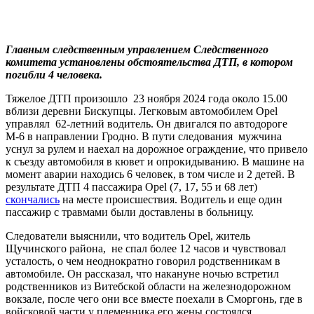
Главным следственным управлением Следственного
комитета установлены обстоятельства ДТП, в котором
погибли 4 человека.
Тяжелое ДТП произошло 23 ноября 2024 года около 15.00
вблизи деревни Бискупцы. Легковым автомобилем Opel
управлял 62-летний водитель. Он двигался по автодороге
М-6 в направлении Гродно. В пути следования мужчина
уснул за рулем и наехал на дорожное ограждение, что привело
к съезду автомобиля в кювет и опрокидыванию. В машине на
момент аварии находись 6 человек, в том числе и 2 детей. В
результате ДТП 4 пассажира Opel (7, 17, 55 и 68 лет)
скончались
на месте происшествия. Водитель и еще один
пассажир с травмами были доставлены в больницу.
Следователи выяснили, что водитель Opel, житель
Щучинского района, не спал более 12 часов и чувствовал
усталость, о чем неоднократно говорил родственникам в
автомобиле. Он рассказал, что накануне ночью встретил
родственников из Витебской области на железнодорожном
вокзале, после чего они все вместе поехали в Сморгонь, где в
войсковой части у племенника его жены состоялся