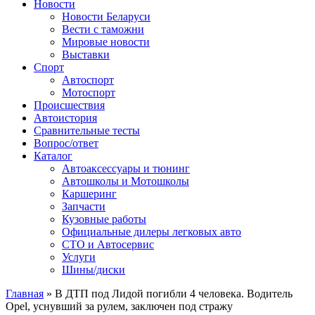
Сайт про автомобили
Новости
Новости Беларуси
Вести с таможни
Мировые новости
Выставки
Спорт
Автоспорт
Мотоспорт
Происшествия
Автоистория
Сравнительные тесты
Вопрос/ответ
Каталог
Автоакcессуары и тюнинг
Автошколы и Мотошколы
Каршеринг
Запчасти
Кузовные работы
Официальные дилеры легковых авто
СТО и Автосервис
Услуги
Шины/диски
Главная
»
В ДТП под Лидой погибли 4 человека. Водитель
Opel, уснувший за рулем, заключен под стражу