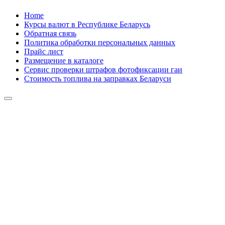
Skip
Home
to
Курсы валют в Республике Беларусь
content
Обратная связь
Политика обработки персональных данных
Прайс лист
Размещение в каталоге
Сервис проверки штрафов фотофиксации гаи
Стоимость топлива на заправках Беларуси
Авторулевой
Сайт про автомобили
Авторулевой