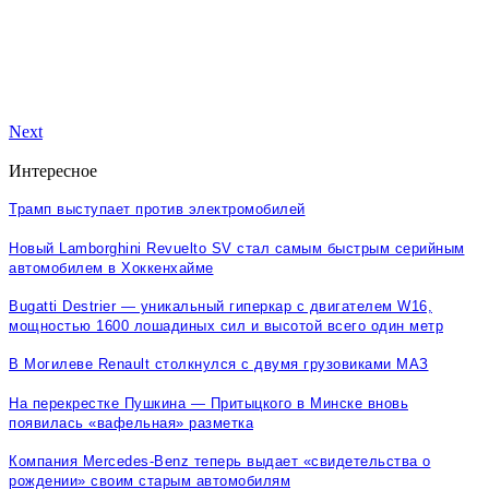
Next
Интересное
Трамп выступает против электромобилей
Новый Lamborghini Revuelto SV стал самым быстрым серийным
автомобилем в Хоккенхайме
Bugatti Destrier — уникальный гиперкар с двигателем W16,
мощностью 1600 лошадиных сил и высотой всего один метр
В Могилеве Renault столкнулся с двумя грузовиками МАЗ
На перекрестке Пушкина — Притыцкого в Минске вновь
появилась «вафельная» разметка
Компания Mercedes-Benz теперь выдает «свидетельства о
рождении» своим старым автомобилям