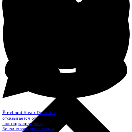
Prev
Land Rover Defender
отказывается от
шестицилиндрового
бензинового двигателя и