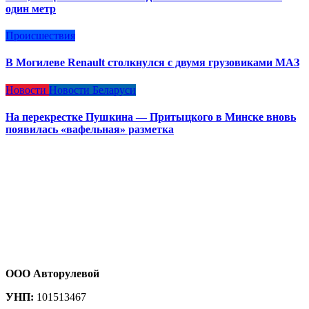
один метр
Происшествия
В Могилеве Renault столкнулся с двумя грузовиками МАЗ
Новости
Новости Беларуси
На перекрестке Пушкина — Притыцкого в Минске вновь
появилась «вафельная» разметка
ООО Авторулевой
УНП:
101513467