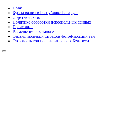
Skip
Home
to
Курсы валют в Республике Беларусь
content
Обратная связь
Политика обработки персональных данных
Прайс лист
Размещение в каталоге
Сервис проверки штрафов фотофиксации гаи
Стоимость топлива на заправках Беларуси
Авторулевой
Сайт про автомобили
Авторулевой