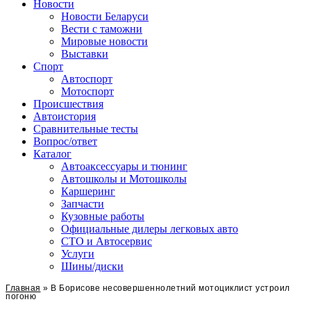
Сайт про автомобили
Новости
Новости Беларуси
Вести с таможни
Мировые новости
Выставки
Спорт
Автоспорт
Мотоспорт
Происшествия
Автоистория
Сравнительные тесты
Вопрос/ответ
Каталог
Автоакcессуары и тюнинг
Автошколы и Мотошколы
Каршеринг
Запчасти
Кузовные работы
Официальные дилеры легковых авто
СТО и Автосервис
Услуги
Шины/диски
Главная
»
В Борисове несовершеннолетний мотоциклист устроил
погоню