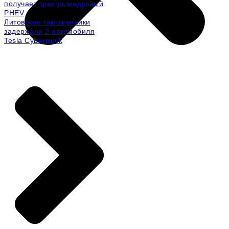
получает трехцилиндровый
PHEV
Литовские таможенники
задержали 2 автомобиля
Tesla Cybertruck