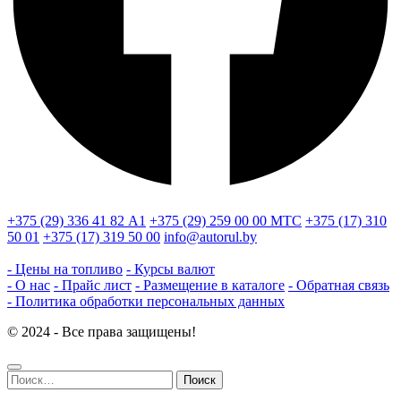
+375 (29) 336 41 82
А1
+375 (29) 259 00 00
МТС
+375 (17) 310
50 01
+375 (17) 319 50 00
info@autorul.by
- Цены на топливо
- Курсы валют
- О нас
- Прайс лист
- Размещение в каталоге
- Обратная связь
- Политика обработки персональных данных
© 2024 - Все права защищены!
Найти: