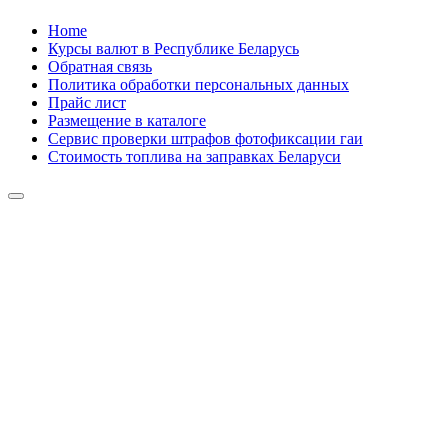
Skip
Home
to
Курсы валют в Республике Беларусь
content
Обратная связь
Политика обработки персональных данных
Прайс лист
Размещение в каталоге
Сервис проверки штрафов фотофиксации гаи
Стоимость топлива на заправках Беларуси
Авторулевой
Сайт про автомобили
Авторулевой