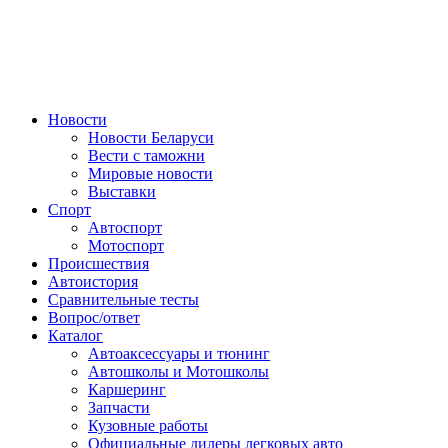
Авторулевой
Сайт про автомобили
Новости
Новости Беларуси
Вести с таможни
Мировые новости
Выставки
Спорт
Автоспорт
Мотоспорт
Происшествия
Автоистория
Сравнительные тесты
Вопрос/ответ
Каталог
Автоакcессуары и тюнинг
Автошколы и Мотошколы
Каршеринг
Запчасти
Кузовные работы
Официальные дилеры легковых авто