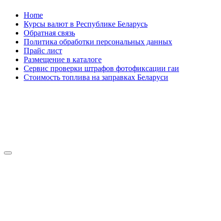
Skip
Home
to
Курсы валют в Республике Беларусь
content
Обратная связь
Политика обработки персональных данных
Прайс лист
Размещение в каталоге
Сервис проверки штрафов фотофиксации гаи
Стоимость топлива на заправках Беларуси
Авторулевой
Сайт про автомобили