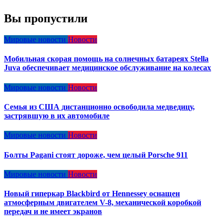
Вы пропустили
Мировые новости
Новости
Мобильная скорая помощь на солнечных батареях Stella
Juva обеспечивает медицинское обслуживание на колесах
Мировые новости
Новости
Семья из США дистанционно освободила медведицу,
застрявшую в их автомобиле
Мировые новости
Новости
Болты Pagani стоят дороже, чем целый Porsche 911
Мировые новости
Новости
Новый гиперкар Blackbird от Hennessey оснащен
атмосферным двигателем V-8, механической коробкой
передач и не имеет экранов