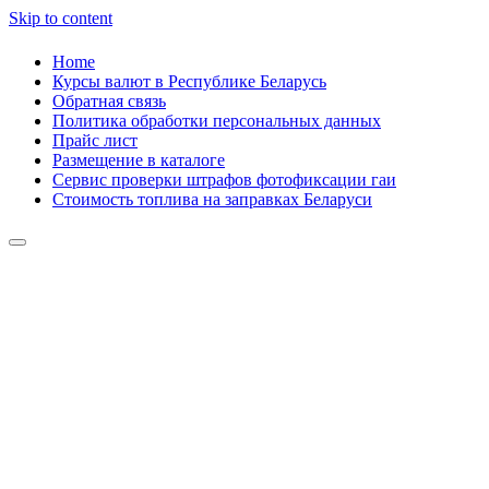
Skip to content
Home
Курсы валют в Республике Беларусь
Обратная связь
Политика обработки персональных данных
Прайс лист
Размещение в каталоге
Сервис проверки штрафов фотофиксации гаи
Стоимость топлива на заправках Беларуси
Авторулевой
Сайт про автомобили