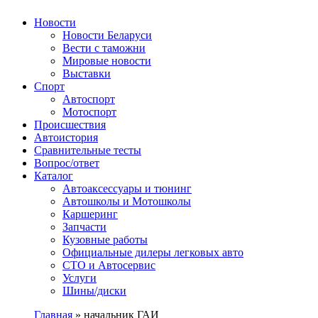
Авторулевой
Сайт про автомобили
Новости
Новости Беларуси
Вести с таможни
Мировые новости
Выставки
Спорт
Автоспорт
Мотоспорт
Происшествия
Автоистория
Сравнительные тесты
Вопрос/ответ
Каталог
Автоакcессуары и тюнинг
Автошколы и Мотошколы
Каршеринг
Запчасти
Кузовные работы
Официальные дилеры легковых авто
СТО и Автосервис
Услуги
Шины/диски
Главная
»
начальник ГАИ