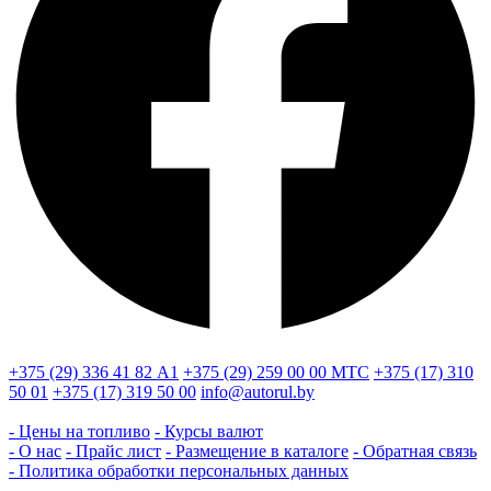
+375 (29) 336 41 82
А1
+375 (29) 259 00 00
МТС
+375 (17) 310
50 01
+375 (17) 319 50 00
info@autorul.by
- Цены на топливо
- Курсы валют
- О нас
- Прайс лист
- Размещение в каталоге
- Обратная связь
- Политика обработки персональных данных