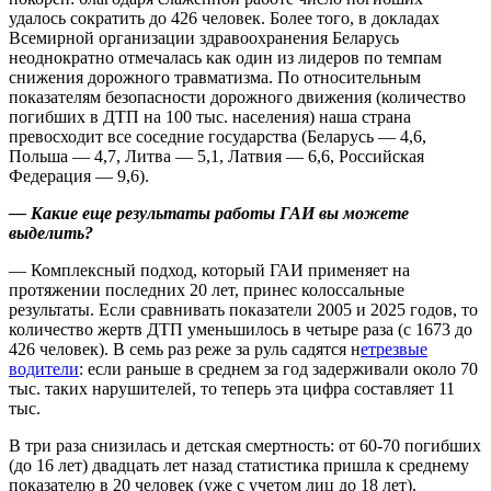
удалось сократить до 426 человек. Более того, в докладах
Всемирной организации здравоохранения Беларусь
неоднократно отмечалась как один из лидеров по темпам
снижения дорожного травматизма. По относительным
показателям безопасности дорожного движения (количество
погибших в ДТП на 100 тыс. населения) наша страна
превосходит все соседние государства (Беларусь — 4,6,
Польша — 4,7, Литва — 5,1, Латвия — 6,6, Российская
Федерация — 9,6).
— Какие еще результаты работы ГАИ вы можете
выделить?
— Комплексный подход, который ГАИ применяет на
протяжении последних 20 лет, принес колоссальные
результаты. Если сравнивать показатели 2005 и 2025 годов, то
количество жертв ДТП уменьшилось в четыре раза (с 1673 до
426 человек). В семь раз реже за руль садятся н
етрезвые
водители
: если раньше в среднем за год задерживали около 70
тыс. таких нарушителей, то теперь эта цифра составляет 11
тыс.
В три раза снизилась и детская смертность: от 60-70 погибших
(до 16 лет) двадцать лет назад статистика пришла к среднему
показателю в 20 человек (уже с учетом лиц до 18 лет).