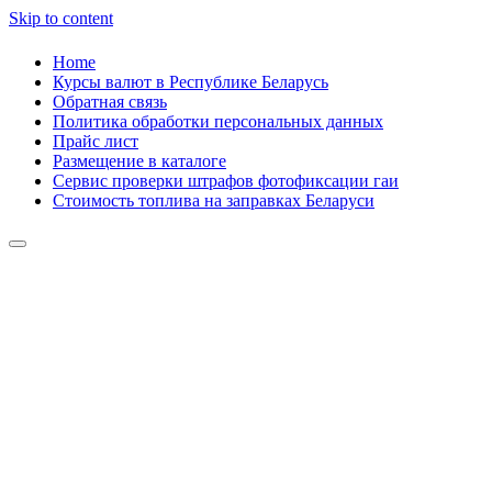
Skip to content
Home
Курсы валют в Республике Беларусь
Обратная связь
Политика обработки персональных данных
Прайс лист
Размещение в каталоге
Сервис проверки штрафов фотофиксации гаи
Стоимость топлива на заправках Беларуси
Авторулевой
Сайт про автомобили