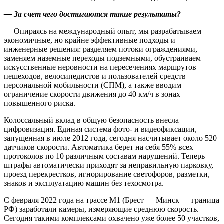
— За счет чего достигаются такие результаты?
— Опираясь на международный опыт, мы разрабатываем
экономичные, но крайне эффективные подходы и
инженерные решения: разделяем потоки ограждениями,
заменяем наземные переходы подземными, обустраиваем
искусственные неровности на пересечениях маршрутов
пешеходов, велосипедистов и пользователей средств
персональной мобильности (СПМ), а также вводим
ограничение скорости движения до 40 км/ч в зонах
повышенного риска.
Колоссальный вклад в общую безопасность внесла
цифровизация. Единая система фото- и видеофиксации,
запущенная в июле 2012 года, сегодня насчитывает около 520
датчиков скорости. Автоматика берет на себя 55% всех
протоколов по 10 различным составам нарушений. Теперь
штрафы автоматически приходят за неправильную парковку,
проезд перекрестков, игнорирование светофоров, разметки,
знаков и эксплуатацию машин без техосмотра.
С февраля 2022 года на трассе М1 (Брест — Минск — граница
РФ) заработали камеры, измеряющие среднюю скорость.
Сегодня такими комплексами охвачено уже более 50 участков,