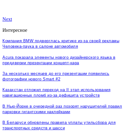
Next
Интересное
Компания BMW подверглась критике из-за своей рекламы
Человека-паука в салоне автомобиля
Acura показала элементы нового дизайнерского языка в
преддверии презентации концепт-кара
За несколько месяцев до его презентации появились
фотографии нового Smart #2
Казахстан отложил переход на II этап использования
навигационных пломб из-за дефицита устройств
В Нью-Йорке в очередной раз позорят нарушителей правил
парковки гигантскими наклейками
В Беларуси обновлены правила уплаты утильсбора для
транспортных средств и шасси