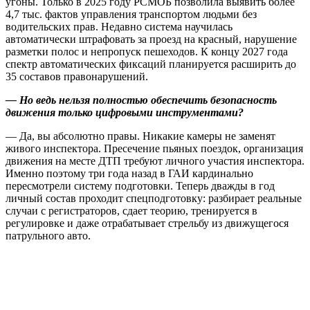
угоны. Только в 2025 году РСМОБ позволила выявить более
4,7 тыс. фактов управления транспортом людьми без
водительских прав. Недавно система научилась
автоматически штрафовать за проезд на красный, нарушение
разметки полос и непропуск пешеходов. К концу 2027 года
спектр автоматических фиксаций планируется расширить до
35 составов правонарушений.
— Но ведь нельзя полностью обеспечить безопасность
движения только цифровыми инструментами?
— Да, вы абсолютно правы. Никакие камеры не заменят
живого инспектора. Пресечение пьяных поездок, организация
движения на месте ДТП требуют личного участия инспектора.
Именно поэтому три года назад в ГАИ кардинально
пересмотрели систему подготовки. Теперь дважды в год
личный состав проходит спецподготовку: разбирает реальные
случаи с регистраторов, сдает теорию, тренируется в
регулировке и даже отрабатывает стрельбу из движущегося
патрульного авто.