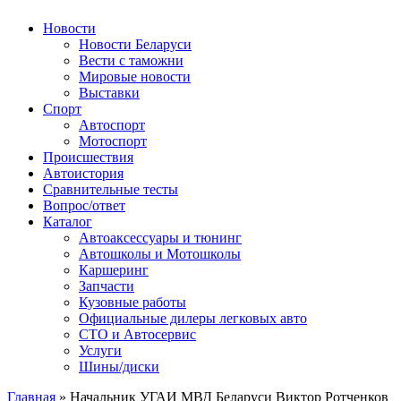
Авторулевой
Сайт про автомобили
Новости
Новости Беларуси
Вести с таможни
Мировые новости
Выставки
Спорт
Автоспорт
Мотоспорт
Происшествия
Автоистория
Сравнительные тесты
Вопрос/ответ
Каталог
Автоакcессуары и тюнинг
Автошколы и Мотошколы
Каршеринг
Запчасти
Кузовные работы
Официальные дилеры легковых авто
СТО и Автосервис
Услуги
Шины/диски
Главная
»
Начальник УГАИ МВД Беларуси Виктор Ротченков