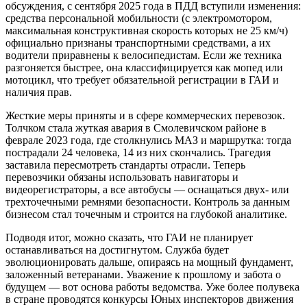
обсуждения, с сентября 2025 года в ПДД вступили изменения:
средства персональной мобильности (с электромотором,
максимальная конструктивная скорость которых не 25 км/ч)
официально признаны транспортными средствами, а их
водители приравнены к велосипедистам. Если же техника
разгоняется быстрее, она классифицируется как мопед или
мотоцикл, что требует обязательной регистрации в ГАИ и
наличия прав.
Жесткие меры приняты и в сфере коммерческих перевозок.
Толчком стала жуткая авария в Смолевичском районе в
феврале 2023 года, где столкнулись МАЗ и маршрутка: тогда
пострадали 24 человека, 14 из них скончались. Трагедия
заставила пересмотреть стандарты отрасли. Теперь
перевозчики обязаны использовать навигаторы и
видеорегистраторы, а все автобусы — оснащаться двух- или
трехточечными ремнями безопасности. Контроль за данным
бизнесом стал точечным и строится на глубокой аналитике.
Подводя итог, можно сказать, что ГАИ не планирует
останавливаться на достигнутом. Служба будет
эволюционировать дальше, опираясь на мощный фундамент,
заложенный ветеранами. Уважение к прошлому и забота о
будущем — вот основа работы ведомства. Уже более полувека
в стране проводятся конкурсы Юных инспекторов движения