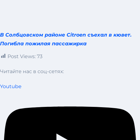
В Солбцовском районе Сitroen съехал в кювет.
Погибла пожилая пассажирка
Post Views:
73
Читайте нас в соц-сетях:
Youtube