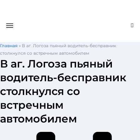
Skip
to
content
Главная
»
В аг. Логоза пьяный водитель-бесправник
столкнулся со встречным автомобилем
В аг. Логоза пьяный
водитель-бесправник
столкнулся со
встречным
автомобилем