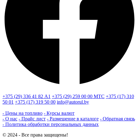
+375 (29) 336 41 82
А1
+375 (29) 259 00 00
МТС
+375 (17) 310
50 01
+375 (17) 319 50 00
info@autorul.by
- Цены на топливо
- Курсы валют
- О нас
- Прайс лист
- Размещение в каталоге
- Обратная связь
- Политика обработки персональных данных
© 2024 - Все права защищены!