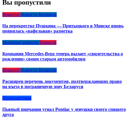
Вы пропустили
Новости
Новости Беларуси
На перекрестке Пушкина — Притыцкого в Минске вновь
появилась «вафельная» разметка
Мировые новости
Новости
Компания Mercedes-Benz теперь выдает «свидетельства о
рождении» своим старым автомобилям
Новости
Новости Беларуси
Расширен перечень документов, подтверждающих право
на въезд в пограничную зону Беларуси
Происшествия
Пьяный пинчанин угнал Pontiac у девушки своего спящего
друга