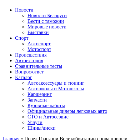
Авторулевой
Сайт про автомобили
Новости
Новости Беларуси
Вести с таможни
Мировые новости
Выставки
Спорт
Автоспорт
Мотоспорт
Происшествия
Автоистория
Сравнительные тесты
Вопрос/ответ
Каталог
Автоакcессуары и тюнинг
Автошколы и Мотошколы
Каршеринг
Запчасти
Кузовные работы
Официальные дилеры легковых авто
СТО и Автосервис
Услуги
Шины/диски
Главная
»
Перед Гран-при Великобритании снова прошли