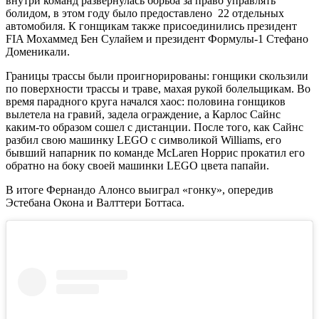
внутри команд развернулась борьба за право управлять
болидом, в этом году было предоставлено 22 отдельных
автомобиля. К гонщикам также присоединились президент
FIA Мохаммед Бен Сулайем и президент Формулы-1 Стефано
Доменикали.
Границы трассы были проигнорированы: гонщики скользили
по поверхности трассы и траве, махая рукой болельщикам. Во
время парадного круга начался хаос: половина гонщиков
вылетела на гравий, задела ограждение, а Карлос Сайнс
каким-то образом сошел с дистанции. После того, как Сайнс
разбил свою машинку LEGO с символикой Williams, его
бывший напарник по команде McLaren Норрис прокатил его
обратно на боку своей машинки LEGO цвета папайи.
В итоге Фернандо Алонсо выиграл «гонку», опередив
Эстебана Окона и Валттери Боттаса.