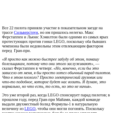
Все 22 пилота приняли участие в показательном заезде на
трассе
Сильверстоун
, но им пришлось нелегко. Макс
Ферстаппен и Льюис Хэмилтон были одними из самых ярых
протестующих против гонки LEGO, поскольку оба бывших
чемпиона были недовольны этим отвлекающим фактором
перед Гран-при.
«Я просто как можно быстрее забуду об этом, помашу
болельщикам, потому что они этого заслуживают»,
—
сказал Ферстаппен в четверг.
«Но, конечно, если бы это
зависело от меня, я бы просто хотел обычный парад пилотов.
Что в этом плохого? Просто электрический грузовик или
что-то подобное, которое будет нас возить. Я думаю, это
нормально, но что есть, то есть, но это не ничья».
Это уже второй раз, когда LEGO спонсирует парад пилотов; в
прошлом году, перед Гран-при Майами, каждой команде
выдали двухместный болид Формулы-1 в натуральную
величину из
LEGO
, чтобы они могли погонять. Поскольку