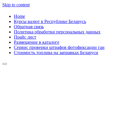
Skip to content
Home
Курсы валют в Республике Беларусь
Обратная связь
Политика обработки персональных данных
Прайс лист
Размещение в каталоге
Сервис проверки штрафов фотофиксации гаи
Стоимость топлива на заправках Беларуси
Авторулевой
Сайт про автомобили