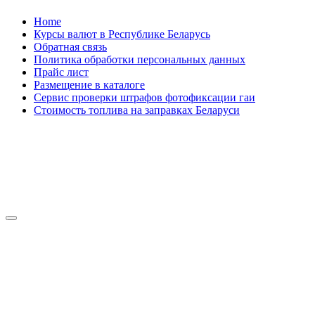
Skip
Home
to
Курсы валют в Республике Беларусь
content
Обратная связь
Политика обработки персональных данных
Прайс лист
Размещение в каталоге
Сервис проверки штрафов фотофиксации гаи
Стоимость топлива на заправках Беларуси
Авторулевой
Сайт про автомобили