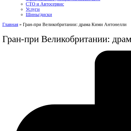
СТО и Автосервис
Услуги
Шины/диски
Главная
»
Гран-при Великобритании: драма Кими Антонелли
Гран-при Великобритании: дра