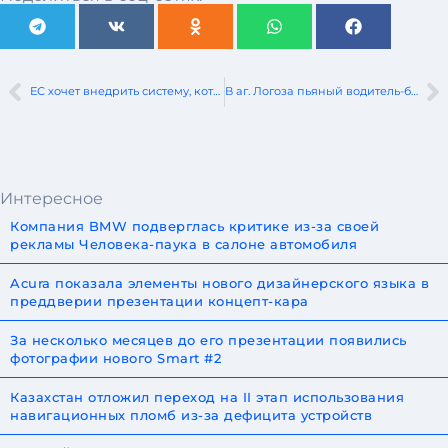
ЕС хочет внедрить систему, которая автоматически тормозит автомобили при превышении скорости
В аг. Логоза пьяный водитель-бесправник столкнулся со встречным автомобилем
Интересное
Компания BMW подверглась критике из-за своей
рекламы Человека-паука в салоне автомобиля
Acura показала элементы нового дизайнерского языка в
преддверии презентации концепт-кара
За несколько месяцев до его презентации появились
фотографии нового Smart #2
Казахстан отложил переход на II этап использования
навигационных пломб из-за дефицита устройств