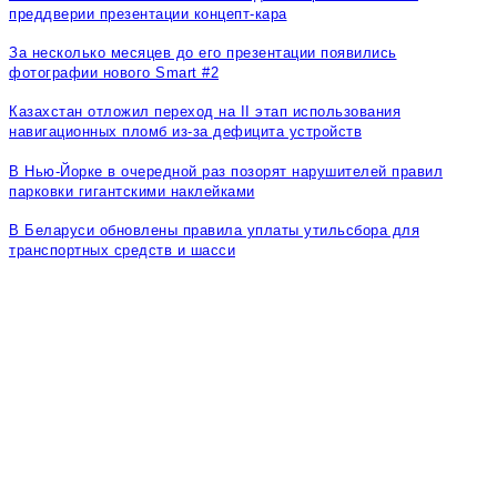
преддверии презентации концепт-кара
За несколько месяцев до его презентации появились
фотографии нового Smart #2
Казахстан отложил переход на II этап использования
навигационных пломб из-за дефицита устройств
В Нью-Йорке в очередной раз позорят нарушителей правил
парковки гигантскими наклейками
В Беларуси обновлены правила уплаты утильсбора для
транспортных средств и шасси