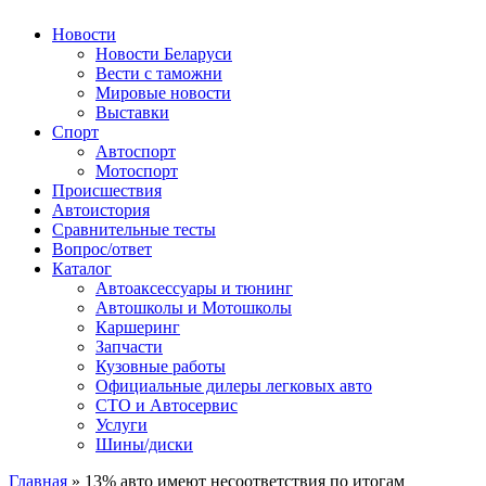
Авторулевой
Сайт про автомобили
Новости
Новости Беларуси
Вести с таможни
Мировые новости
Выставки
Спорт
Автоспорт
Мотоспорт
Происшествия
Автоистория
Сравнительные тесты
Вопрос/ответ
Каталог
Автоакcессуары и тюнинг
Автошколы и Мотошколы
Каршеринг
Запчасти
Кузовные работы
Официальные дилеры легковых авто
СТО и Автосервис
Услуги
Шины/диски
Главная
»
13% авто имеют несоответствия по итогам