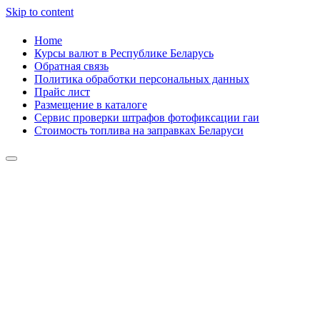
Skip to content
Home
Курсы валют в Республике Беларусь
Обратная связь
Политика обработки персональных данных
Прайс лист
Размещение в каталоге
Сервис проверки штрафов фотофиксации гаи
Стоимость топлива на заправках Беларуси
Авторулевой
Сайт про автомобили