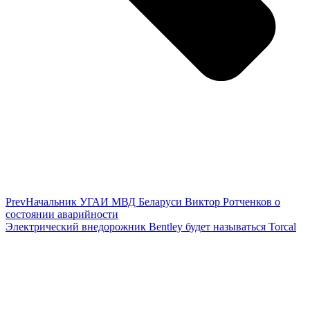
Prev
Начальник УГАИ МВД Беларуси Виктор Ротченков о
состоянии аварийности
Электрический внедорожник Bentley будет называться Torcal