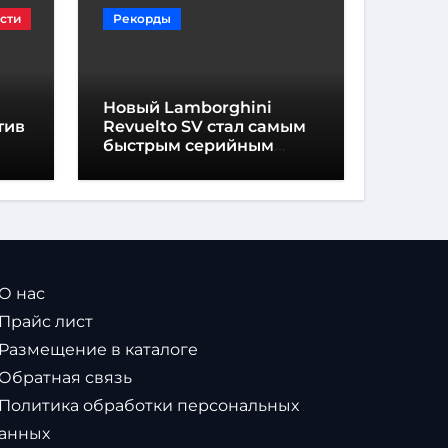
сти
Рекорды
Новый Lamborghini
тив
Revuelto SV стал самым
быстрым серийным
автомобилем в
Хоккенхайме
 О нас
 Прайс лист
 Размещение в каталоге
 Обратная связь
 Политика обработки персональных
анных