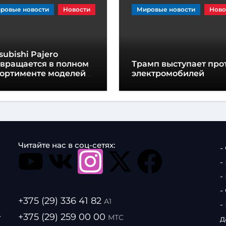
ровые новости
Новости
Мировые новости
Ново
subishi Pajero
звращается в полном
Трамп выступает про
сортименте моделей
электромобилей
едорожников
Читайте нас в соц-сетях:
-
-
-
-
+375 (29) 336 41 82
А1
-
.
+375 (29) 259 00 00
МТС
д