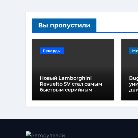
Вы пропустили
Рекорды
Ми
Новый Lamborghini
Bug
Revuelto SV стал самым
ун
быстрым серийным
дви
автомобилем в
мо
Хоккенхайме
ло
выс