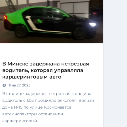
В Минске задержана нетрезвая
водитель, которая управляла
каршеринговым авто
Янв 27, 2025
В столице задержана нетрезвая женщина-
водитель с 1.05 промилле алкоголя. Вблизи
дома №15 по улице Космонавтов
автоинспекторы остановили
каршеринговый…