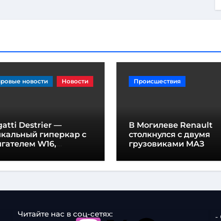
ровые новости
Новости
Происшествия
atti Destrier —
В Могилеве Renault
икальный гиперкар с
столкнулся с двумя
гателем W16,
грузовиками МАЗ
щностью 1600
шадиных сил и
отой всего один метр
Читайте нас в соц-сетях:
-