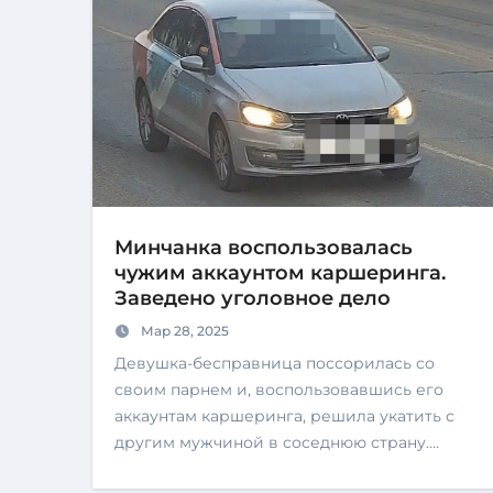
Минчанка воспользовалась
чужим аккаунтом каршеринга.
Заведено уголовное дело
Мар 28, 2025
Девушка-бесправница поссорилась со
своим парнем и, воспользовавшись его
аккаунтам каршеринга, решила укатить с
другим мужчиной в соседнюю страну.…