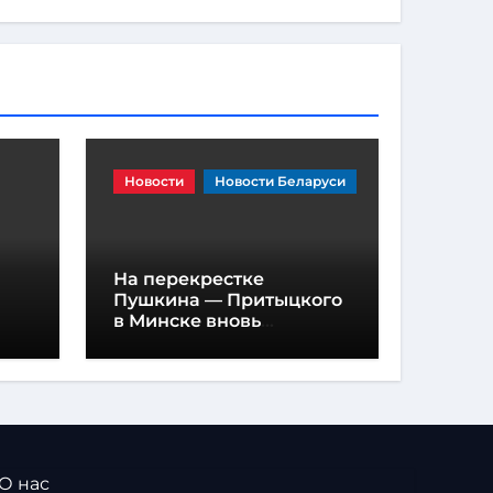
Новости
Новости Беларуси
На перекрестке
Пушкина — Притыцкого
в Минске вновь
появилась «вафельная»
разметка
 О нас