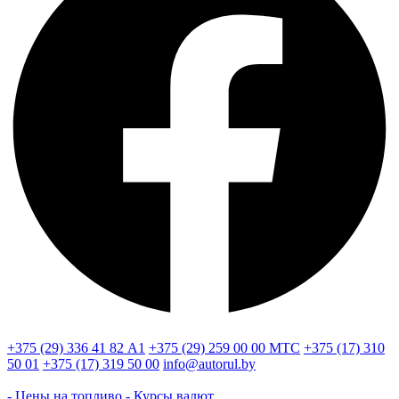
+375 (29) 336 41 82
А1
+375 (29) 259 00 00
МТС
+375 (17) 310
50 01
+375 (17) 319 50 00
info@autorul.by
- Цены на топливо
- Курсы валют