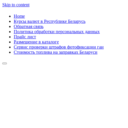
Skip to content
Home
Курсы валют в Республике Беларусь
Обратная связь
Политика обработки персональных данных
Прайс лист
Размещение в каталоге
Сервис проверки штрафов фотофиксации гаи
Стоимость топлива на заправках Беларуси
Авторулевой
Сайт про автомобили