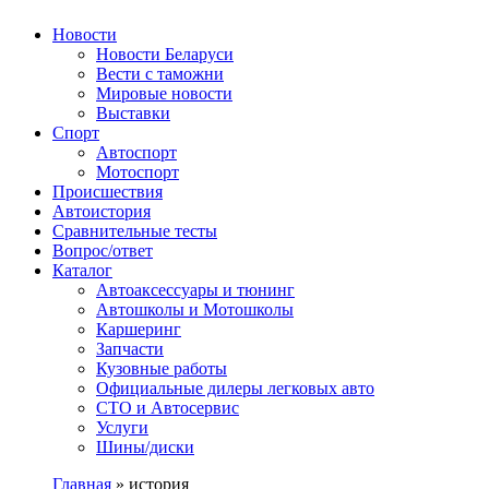
Авторулевой
Сайт про автомобили
Новости
Новости Беларуси
Вести с таможни
Мировые новости
Выставки
Спорт
Автоспорт
Мотоспорт
Происшествия
Автоистория
Сравнительные тесты
Вопрос/ответ
Каталог
Автоакcессуары и тюнинг
Автошколы и Мотошколы
Каршеринг
Запчасти
Кузовные работы
Официальные дилеры легковых авто
СТО и Автосервис
Услуги
Шины/диски
Главная
»
история