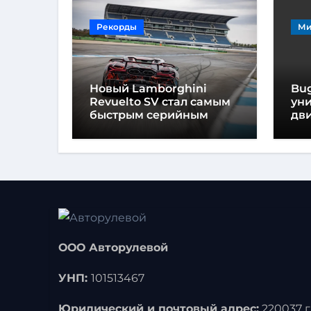
Рекорды
Ми
Новый Lamborghini
Bug
Revuelto SV стал самым
ун
быстрым серийным
дви
автомобилем в
мо
Хоккенхайме
ло
выс
ООО Авторулевой
УНП:
101513467
Юридический и почтовый адрес:
220037 г