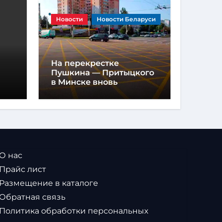
Новости
Новости Беларуси
На перекрестке
Пушкина — Притыцкого
в Минске вновь
появилась «вафельная»
разметка
 О нас
 Прайс лист
 Размещение в каталоге
 Обратная связь
 Политика обработки персональных