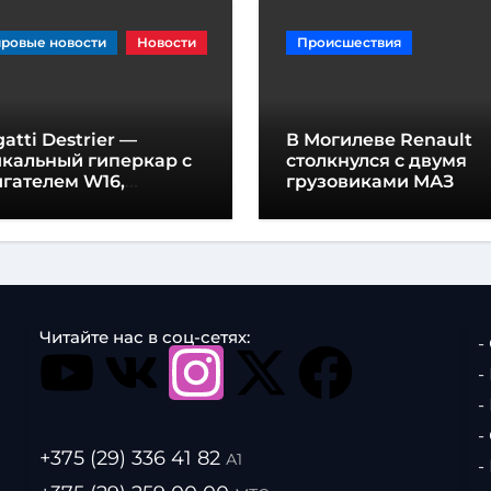
ровые новости
Новости
Происшествия
atti Destrier —
В Могилеве Renault
икальный гиперкар с
столкнулся с двумя
гателем W16,
грузовиками МАЗ
щностью 1600
шадиных сил и
отой всего один метр
Читайте нас в соц-сетях:
-
-
-
-
+375 (29) 336 41 82
А1
-
.