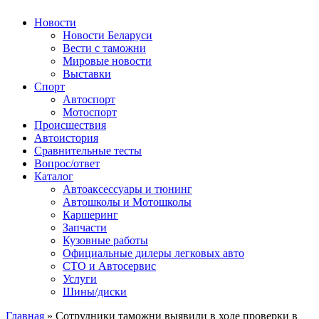
Авторулевой
Сайт про автомобили
Новости
Новости Беларуси
Вести с таможни
Мировые новости
Выставки
Спорт
Автоспорт
Мотоспорт
Происшествия
Автоистория
Сравнительные тесты
Вопрос/ответ
Каталог
Автоакcессуары и тюнинг
Автошколы и Мотошколы
Каршеринг
Запчасти
Кузовные работы
Официальные дилеры легковых авто
СТО и Автосервис
Услуги
Шины/диски
Главная
»
Сотрудники таможни выявили в ходе проверки в