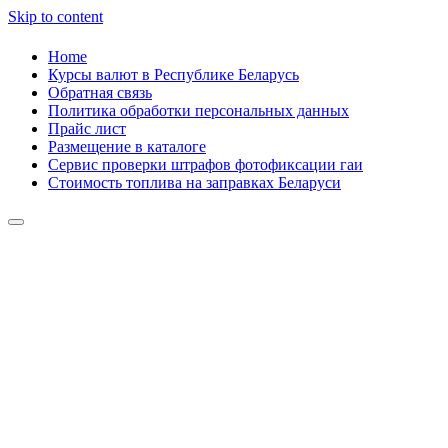
Skip to content
Home
Курсы валют в Республике Беларусь
Обратная связь
Политика обработки персональных данных
Прайс лист
Размещение в каталоге
Сервис проверки штрафов фотофиксации гаи
Стоимость топлива на заправках Беларуси
Авторулевой
Сайт про автомобили