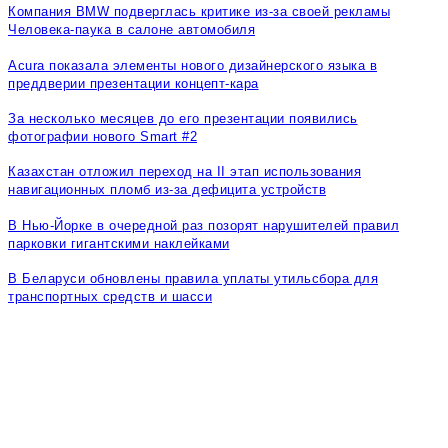
Компания BMW подверглась критике из-за своей рекламы
Человека-паука в салоне автомобиля
Acura показала элементы нового дизайнерского языка в
преддверии презентации концепт-кара
За несколько месяцев до его презентации появились
фотографии нового Smart #2
Казахстан отложил переход на II этап использования
навигационных пломб из-за дефицита устройств
В Нью-Йорке в очередной раз позорят нарушителей правил
парковки гигантскими наклейками
В Беларуси обновлены правила уплаты утильсбора для
транспортных средств и шасси