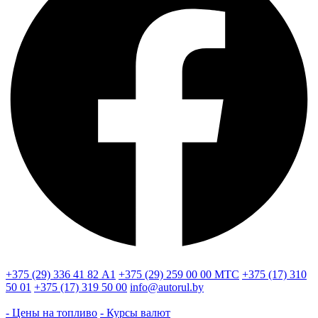
+375 (29) 336 41 82
А1
+375 (29) 259 00 00
МТС
+375 (17) 310
50 01
+375 (17) 319 50 00
info@autorul.by
- Цены на топливо
- Курсы валют