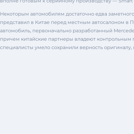
вполне готовым к серийному производству — Smart №
Некоторым автомобилям достаточно едва заметного с
представил в Китае перед местным автосалоном в 
автомобиль, первоначально разработанный Mercedes
причем китайские партнеры владеют контрольным п
специалисты умело сохранили верность оригиналу, н