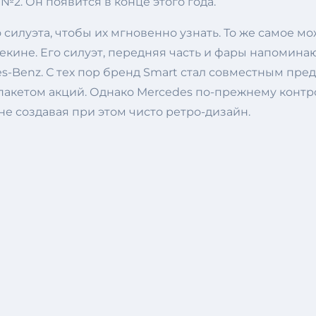
2. Он появится в конце этого года.
илуэта, чтобы их мгновенно узнать. То же самое мо
Пекине. Его силуэт, передняя часть и фары напоми
-Benz. С тех пор бренд Smart стал совместным пре
акетом акций. Однако Mercedes по-прежнему контро
е создавая при этом чисто ретро-дизайн.