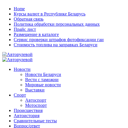
Skip
Home
to
Курсы валют в Республике Беларусь
content
Обратная связь
Политика обработки персональных данных
Прайс лист
Размещение в каталоге
Сервис проверки штрафов фотофиксации гаи
Стоимость топлива на заправках Беларуси
Авторулевой
Сайт про автомобили
Авторулевой
Сайт про автомобили
Новости
Новости Беларуси
Вести с таможни
Мировые новости
Выставки
Спорт
Автоспорт
Мотоспорт
Происшествия
Автоистория
Сравнительные тесты
Вопрос/ответ