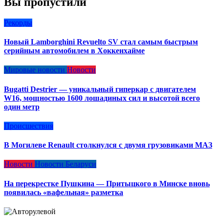
Вы пропустили
Рекорды
Новый Lamborghini Revuelto SV стал самым быстрым
серийным автомобилем в Хоккенхайме
Мировые новости
Новости
Bugatti Destrier — уникальный гиперкар с двигателем
W16, мощностью 1600 лошадиных сил и высотой всего
один метр
Происшествия
В Могилеве Renault столкнулся с двумя грузовиками МАЗ
Новости
Новости Беларуси
На перекрестке Пушкина — Притыцкого в Минске вновь
появилась «вафельная» разметка