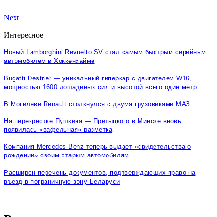
Next
Интересное
Новый Lamborghini Revuelto SV стал самым быстрым серийным
автомобилем в Хоккенхайме
Bugatti Destrier — уникальный гиперкар с двигателем W16,
мощностью 1600 лошадиных сил и высотой всего один метр
В Могилеве Renault столкнулся с двумя грузовиками МАЗ
На перекрестке Пушкина — Притыцкого в Минске вновь
появилась «вафельная» разметка
Компания Mercedes-Benz теперь выдает «свидетельства о
рождении» своим старым автомобилям
Расширен перечень документов, подтверждающих право на
въезд в пограничную зону Беларуси