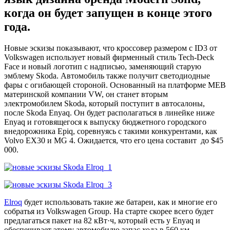
когда он будет запущен в конце этого
года.
Новые эскизы показывают, что кроссовер размером с ID3 от
Volkswagen использует новый фирменный стиль Tech-Deck
Face и новый логотип с надписью, заменяющий старую
эмблему Skoda. Автомобиль также получит светодиодные
фары с огибающей стороной. Основанный на платформе MEB
материнской компании VW, он станет вторым
электромобилем Skoda, который поступит в автосалоны,
после Skoda Enyaq. Он будет располагаться в линейке ниже
Enyaq и готовящегося к выпуску бюджетного городского
внедорожника Epiq, соревнуясь с такими конкурентами, как
Volvo EX30 и MG 4. Ожидается, что его цена составит до $45
000.
Elroq
будет использовать такие же батареи, как и многие его
собратья из Volkswagen Group. На старте скорее всего будет
предлагаться пакет на 82 кВт·ч, который есть у Enyaq и
обеспечивает этому автомобилю запас хода в 560 км.