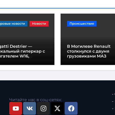
ровые новости
Новости
Происшествия
atti Destrier —
В Могилеве Renault
икальный гиперкар с
столкнулся с двумя
гателем W16,
грузовиками МАЗ
щностью 1600
шадиных сил и
отой всего один метр
-
Читайте нас в соц-сетях:
-
-