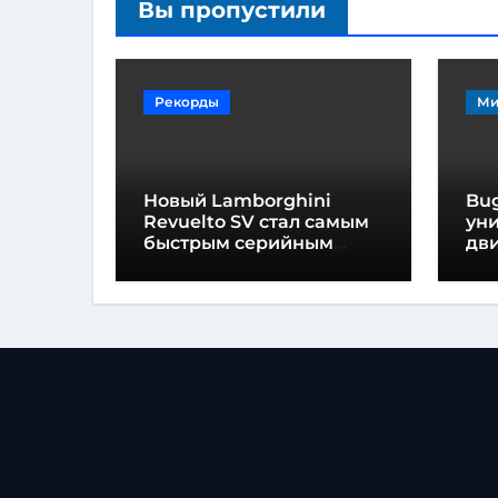
Вы пропустили
Рекорды
Ми
Новый Lamborghini
Bug
Revuelto SV стал самым
ун
быстрым серийным
дви
автомобилем в
мо
Хоккенхайме
ло
выс