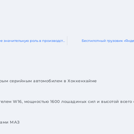
Администрация Трампа хочет, чтобы автопроизводители играли более значительную роль в производстве оружия
Беспилотный грузовик «Янде
стрым серийным автомобилем в Хоккенхайме
ателем W16, мощностью 1600 лошадиных сил и высотой всего
иками МАЗ