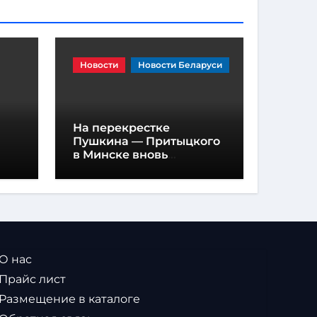
Новости
Новости Беларуси
На перекрестке
Пушкина — Притыцкого
в Минске вновь
появилась «вафельная»
разметка
 О нас
 Прайс лист
 Размещение в каталоге