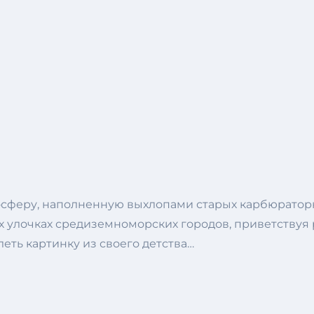
осферу, наполненную выхлопами старых карбюраторн
х улочках средиземноморских городов, приветствуя р
еть картинку из своего детства…