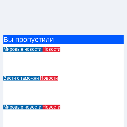
Вы пропустили
Мировые новости
Новости
В Нью-Йорке в очередной раз позорят
нарушителей правил парковки
гигантскими наклейками
Вести с таможни
Новости
В Беларуси обновлены правила уплаты
утильсбора для транспортных средств и
шасси
Мировые новости
Новости
Водитель Jaguar, который 31 раз
врезался в полицейскую машину,