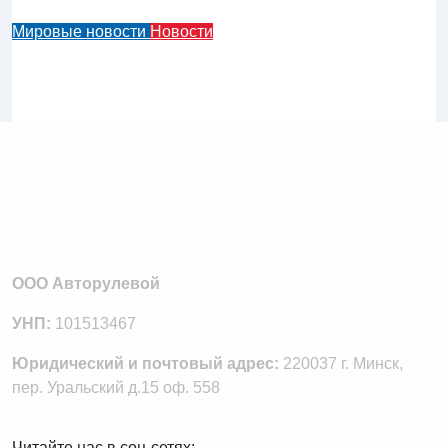
приговорен к тюремному заключению
Мировые новости
Новости
Новый доступный по цене
электромобиль-пикап от Ford получит
название «Fathom»
ООО Авторулевой
УНП:
101513467
Юридический и почтовый адрес:
220037 г. Минск,
пер. Уральский д.15 оф. 558
Читайте нас в соц-сетях: