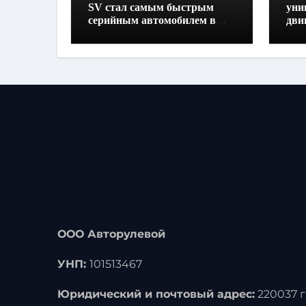
SV стал самым быстрым
уни
серийным автомобилем в
дви
Хоккенхайме
160
выс
ООО Авторулевой
УНП:
101513467
Юридический и почтовый адрес:
220037 г