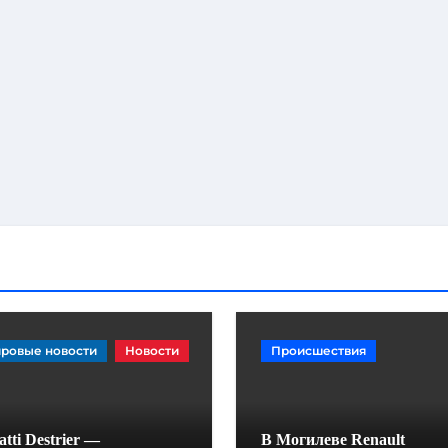
ровые новости
Новости
Происшествия
tti Destrier —
В Могилеве Renault