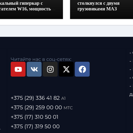
кальный гиперкар с
столкнулся с двумя
гателем W16, мощностью
грузовиками МАЗ
0 лошадиных сил и
отой всего один метр
-
Читайте нас в соц-сетях:
-
-
-
-
д
+375 (29) 336 41 82
А1
+375 (29) 259 00 00
МТС
+375 (17) 310 50 01
+375 (17) 319 50 00
.