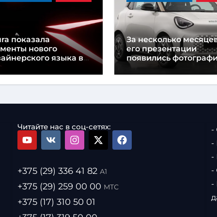
ra показала
За несколько месяцев
ементы нового
его презентации
айнерского языка в
появились фотограф
еддверии
нового Smart #2
езентации концепт-
ра
Читайте нас в соц-сетях:
-
-
-
+375 (29) 336 41 82
-
А1
-
+375 (29) 259 00 00
МТС
д
+375 (17) 310 50 01