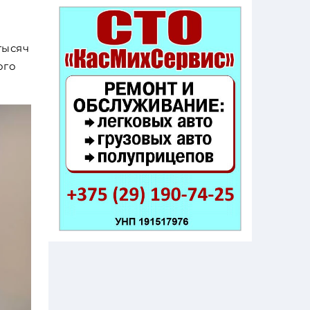
тысяч
ого