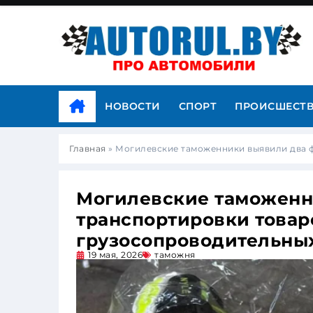
НОВОСТИ
СПОРТ
ПРОИСШЕСТ
Главная
»
Могилевские таможенники выявили два ф
Могилевские таможенн
транспортировки товар
грузосопроводительны
19 мая, 2026
таможня