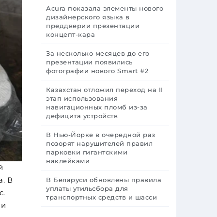
Acura показала элементы нового
дизайнерского языка в
преддверии презентации
концепт-кара
За несколько месяцев до его
презентации появились
фотографии нового Smart #2
Казахстан отложил переход на II
этап использования
навигационных пломб из-за
дефицита устройств
В Нью-Йорке в очередной раз
позорят нарушителей правил
парковки гигантскими
наклейками
й
. В
В Беларуси обновлены правила
уплаты утильсбора для
с.
транспортных средств и шасси
 и