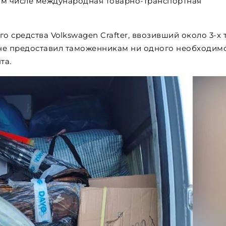
ом числе международная товарно-транспортная
о средства Volkswagen Crafter, ввозивший около 3-х 
 не предоставил таможенникам ни одного необходим
та.