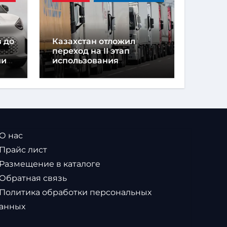
 до
Казахстан отложил
переход на II этап
ии
использования
навигационных пломб
из-за дефицита
устройств
 О нас
 Прайс лист
 Размещение в каталоге
 Обратная связь
 Политика обработки персональных
анных