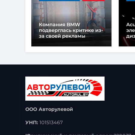
Компания BMW
Acu
подверглась критике из-
эл
за своей рекламы
диз
Человека-паука в салоне
пр
автомобиля
пр
ка
ООО Авторулевой
УНП:
101513467