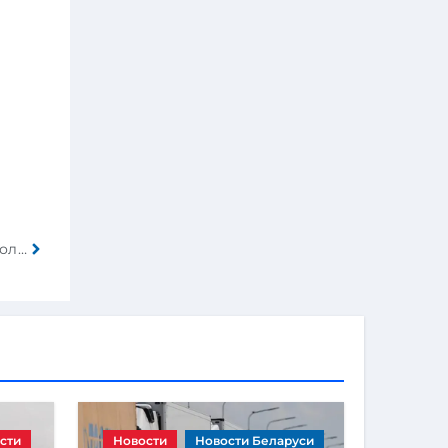
Из-за несоблюдения безопасной дистанции столкнулись «МАЗ» и Hyundai
сти
Новости
Новости Беларуси