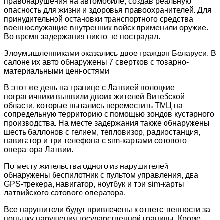
правонарушения на автомобиле, создав реальную
опасность для жизни и здоровья правоохранителей. Для
принудительной остановки транспортного средства
военнослужащие внутренних войск применили оружие.
Во время задержания никто не пострадал.
Злоумышленниками оказались двое граждан Беларуси. В
салоне их авто обнаружены 7 свертков с товарно-
материальными ценностями.
В этот же день на границе с Латвией полоцкие
пограничники выявили двоих жителей Витебской
области, которые пытались переместить ТМЦ на
сопредельную территорию с помощью зондов кустарного
производства. На месте задержания также обнаружены
шесть баллонов с гелием, тепловизор, радиостанция,
навигатор и три телефона с sim-картами сотового
оператора Латвии.
По месту жительства одного из нарушителей
обнаружены беспилотник с пультом управления, два
GPS-трекера, навигатор, ноутбук и три sim-карты
латвийского сотового оператора.
Все нарушители будут привлечены к ответственности за
попытку нарушения государственной границы. Кроме