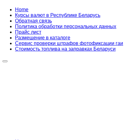
Skip
Home
to
Курсы валют в Республике Беларусь
content
Обратная связь
Политика обработки персональных данных
Прайс лист
Размещение в каталоге
Сервис проверки штрафов фотофиксации гаи
Стоимость топлива на заправках Беларуси
Авторулевой
Сайт про автомобили
Авторулевой