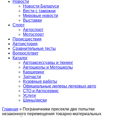
Сайт про автомобили
Новости
Новости Беларуси
Вести с таможни
Мировые новости
Выставки
Спорт
Автоспорт
Мотоспорт
Происшествия
Автоистория
Сравнительные тесты
Вопрос/ответ
Каталог
Автоакcессуары и тюнинг
Автошколы и Мотошколы
Каршеринг
Запчасти
Кузовные работы
Официальные дилеры легковых авто
СТО и Автосервис
Услуги
Шины/диски
Главная
»
Пограничники пресекли две попытки
незаконного перемещения товарно-материальных