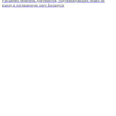
Расширен перечень документов, подтверждающих право на
въезд в пограничную зону Беларуси