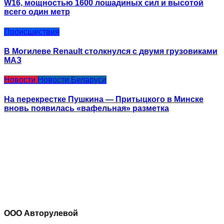
W16, мощностью 1600 лошадиных сил и высотой
всего один метр
Происшествия
В Могилеве Renault столкнулся с двумя грузовиками
МАЗ
Новости
Новости Беларуси
На перекрестке Пушкина — Притыцкого в Минске
вновь появилась «вафельная» разметка
ООО Авторулевой