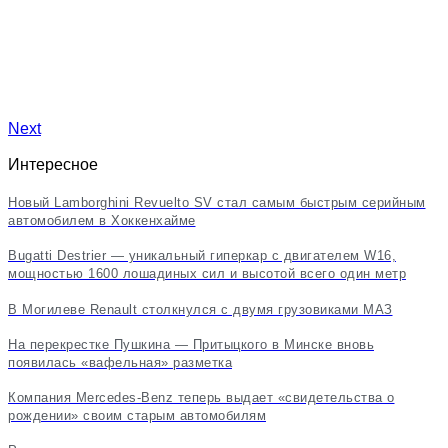
Next
Интересное
Новый Lamborghini Revuelto SV стал самым быстрым серийным
автомобилем в Хоккенхайме
Bugatti Destrier — уникальный гиперкар с двигателем W16,
мощностью 1600 лошадиных сил и высотой всего один метр
В Могилеве Renault столкнулся с двумя грузовиками МАЗ
На перекрестке Пушкина — Притыцкого в Минске вновь
появилась «вафельная» разметка
Компания Mercedes-Benz теперь выдает «свидетельства о
рождении» своим старым автомобилям