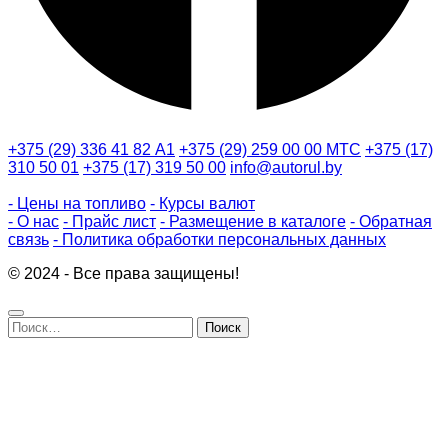
+375 (29) 336 41 82
А1
+375 (29) 259 00 00
МТС
+375 (17)
310 50 01
+375 (17) 319 50 00
info@autorul.by
- Цены на топливо
- Курсы валют
- О нас
- Прайс лист
- Размещение в каталоге
- Обратная
связь
- Политика обработки персональных данных
© 2024 - Все права защищены!
Найти: