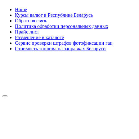
Skip
Home
to
Курсы валют в Республике Беларусь
content
Обратная связь
Политика обработки персональных данных
Прайс лист
Размещение в каталоге
Сервис проверки штрафов фотофиксации гаи
Стоимость топлива на заправках Беларуси
Авторулевой
Сайт про автомобили