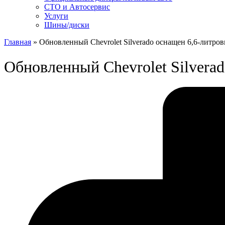
СТО и Автосервис
Услуги
Шины/диски
Главная
»
Обновленный Chevrolet Silverado оснащен 6,6-литро
Обновленный Chevrolet Silvera