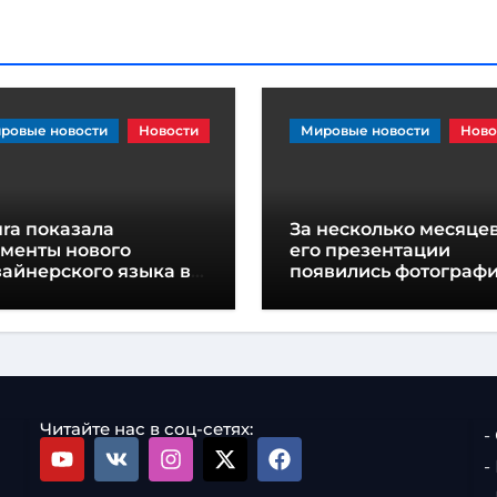
ровые новости
Новости
Мировые новости
Ново
ra показала
За несколько месяцев
ементы нового
его презентации
айнерского языка в
появились фотограф
еддверии
нового Smart #2
езентации концепт-
ра
Читайте нас в соц-сетях:
-
-