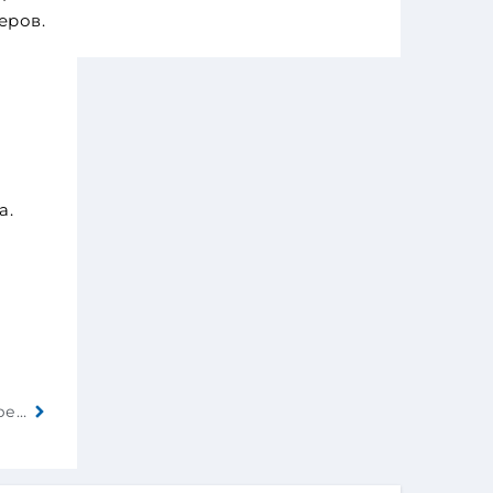
еров.
а.
Украинские БПЛА атаковали в РФ автобус, перевозивший гомельскую детскую футбольную команду