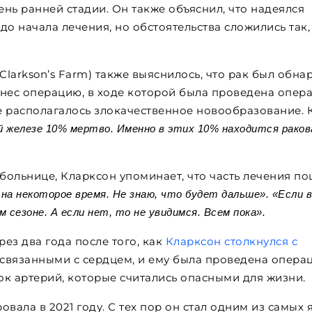
ень ранней стадии. Он также объяснил, что надеялся
о начала лечения, но обстоятельства сложились так,
Clarkson’s Farm) также выяснилось, что рак был обна
енес операцию, в ходе которой была проведена опер
де располагалось злокачественное новообразование. 
 железе 10% мертво. Именно в этих 10% находится раков
 больнице, Кларксон упоминает, что часть лечения п
 на некоторое время. Не знаю, что будет дальше». «Если 
сезоне. А если нет, то не увидимся. Всем пока».
ез два года после того, как
Кларксон столкнулся с
, связанными с сердцем, и ему была проведена опера
к артерий, которые считались опасными для жизни.
ала в 2021 году. С тех пор он стал одним из самых 