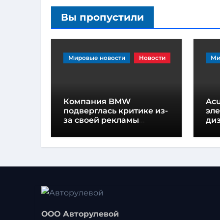
Вы пропустили
Мировые новости
Новости
Ми
Компания BMW
Acu
подверглась критике из-
эл
за своей рекламы
диз
Человека-паука в салоне
пр
автомобиля
пр
ка
ООО Авторулевой