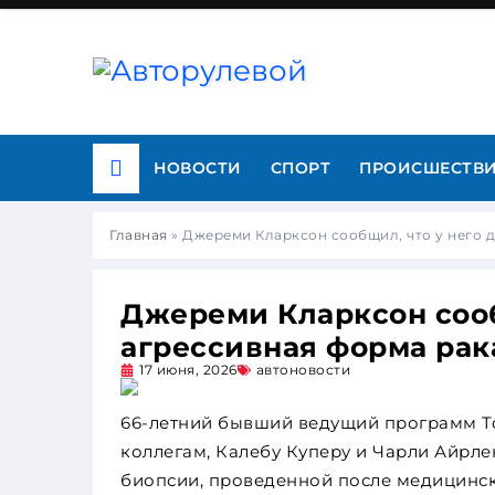
НОВОСТИ
СПОРТ
ПРОИСШЕСТВ
Главная
»
Джереми Кларксон сообщил, что у него 
Джереми Кларксон сооб
агрессивная форма рак
17 июня, 2026
автоновости
66-летний бывший ведущий программ To
коллегам, Калебу Куперу и Чарли Айрленд
биопсии, проведенной после медицинск