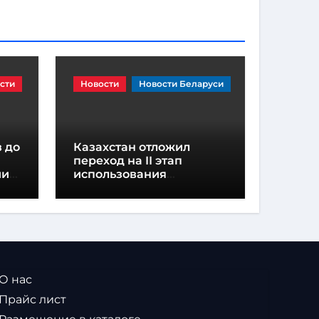
сти
Новости
Новости Беларуси
 до
Казахстан отложил
переход на II этап
ии
использования
навигационных пломб
из-за дефицита
устройств
 О нас
 Прайс лист