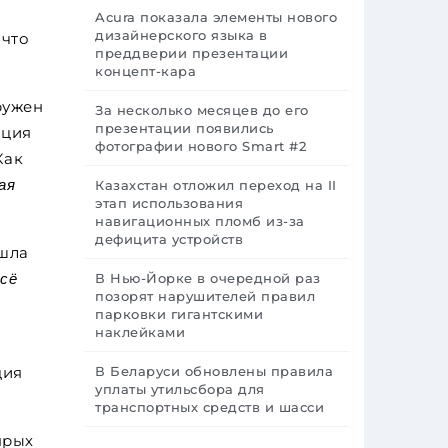
Acura показала элементы нового
дизайнерского языка в
 что
преддверии презентации
концепт-кара
ружен
За несколько месяцев до его
презентации появились
ация
фотографии нового Smart #2
Как
ая
Казахстан отложил переход на II
этап использования
навигационных пломб из-за
дефицита устройств
ошла
всё
В Нью-Йорке в очередной раз
позорят нарушителей правил
парковки гигантскими
наклейками
ция
В Беларуси обновлены правила
уплаты утильсбора для
транспортных средств и шасси
ярых