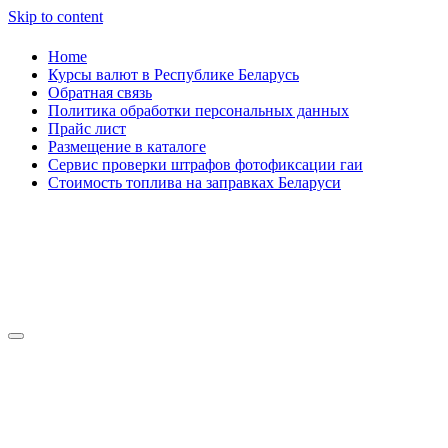
Skip to content
Home
Курсы валют в Республике Беларусь
Обратная связь
Политика обработки персональных данных
Прайс лист
Размещение в каталоге
Сервис проверки штрафов фотофиксации гаи
Стоимость топлива на заправках Беларуси
Авторулевой
Сайт про автомобили