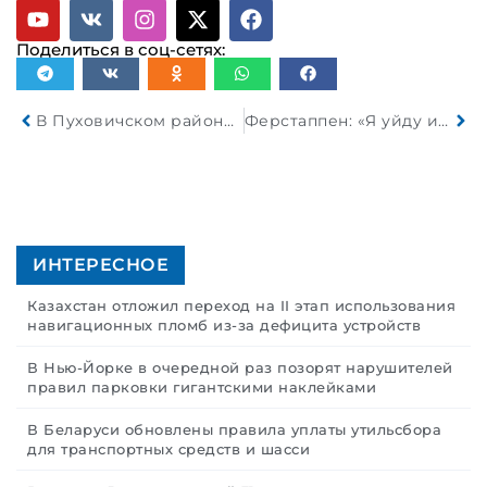
Поделиться в соц-сетях:
В Пуховичском районе опрокинулся «УАЗ»
Ферстаппен: «Я уйду из Формулы-1, если новые машины не будут интересными»
ИНТЕРЕСНОЕ
Казахстан отложил переход на II этап использования
навигационных пломб из-за дефицита устройств
В Нью-Йорке в очередной раз позорят нарушителей
правил парковки гигантскими наклейками
В Беларуси обновлены правила уплаты утильсбора
для транспортных средств и шасси