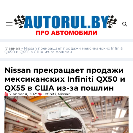
Главная
»
Nissan прекращает продажи мексиканских Infiniti
QX50 и QX55 в США из-за пошлин
Nissan прекращает продажи
мексиканских Infiniti QX50 и
QX55 в США из-за пошлин
7 апреля, 2025
Infiniti
,
Nissan