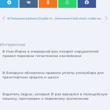
В Полоцком районе Chrysler столкнулся со встречным Peugeot. Двое человек госпитализированы
Компания Ford хочет, чтобы китайские автомобили производились в США, как и ее собственные автомобили в Китае, посредством совместных предприятий
Интересное
В Нью-Йорке в очередной раз позорят нарушителей
правил парковки гигантскими наклейками
В Беларуси обновлены правила уплаты утильсбора для
транспортных средств и шасси
Водитель Jaguar, который 31 раз врезался в полицейскую
машину, приговорен к тюремному заключению