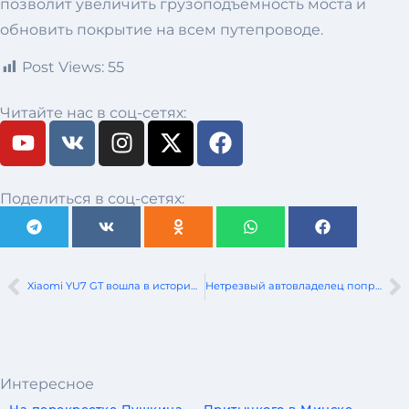
позволит увеличить грузоподъемность моста и
обновить покрытие на всем путепроводе.
Post Views:
55
Читайте нас в соц-сетях:
Поделиться в соц-сетях:
Xiaomi YU7 GT вошла в историю Нюрбургринга, установив рекорд круга без водителя
Нетрезвый автовладелец попросил сесть за руль 16-летнего подростка, который не справился с управлением и совершил смертельное ДТП
Интересное
На перекрестке Пушкина — Притыцкого в Минске