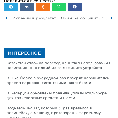
Поделиться в соц-сетях:
В Испании в результате крушения скоростного поезда погибли по меньшей мере 39 человек
В Минске сообщить о неисправности светофора можно будет при помощи QR-кода
ИНТЕРЕСНОЕ
Казахстан отложил переход на II этап использования
навигационных пломб из-за дефицита устройств
В Нью-Йорке в очередной раз позорят нарушителей
правил парковки гигантскими наклейками
В Беларуси обновлены правила уплаты утильсбора
для транспортных средств и шасси
Водитель Jaguar, который 31 раз врезался в
полицейскую машину, приговорен к тюремному
заключению