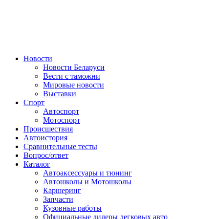
Авторулевой
Сайт про автомобили
Новости
Новости Беларуси
Вести с таможни
Мировые новости
Выставки
Спорт
Автоспорт
Мотоспорт
Происшествия
Автоистория
Сравнительные тесты
Вопрос/ответ
Каталог
Автоакcессуары и тюнинг
Автошколы и Мотошколы
Каршеринг
Запчасти
Кузовные работы
Официальные дилеры легковых авто