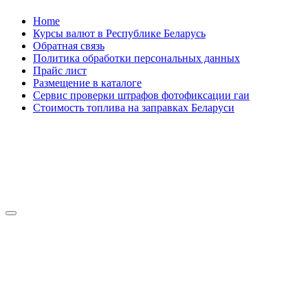
Skip
Home
to
Курсы валют в Республике Беларусь
content
Обратная связь
Политика обработки персональных данных
Прайс лист
Размещение в каталоге
Сервис проверки штрафов фотофиксации гаи
Стоимость топлива на заправках Беларуси
Авторулевой
Сайт про автомобили