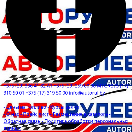
+375 (29) 336 41 82
А1
+375 (29) 259 00 00
МТС
+375 (17)
310 50 01
+375 (17) 319 50 00
info@autorul.by
- Цены на топливо
- Курсы валют
- О нас
- Прайс лист
- Размещение в каталоге
-
Обратная связь
- Политика обработки персональных
данных