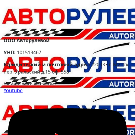
ООО Авторулевой
УНП:
101513467
Юридический и почтовый адрес:
220037 г. Минск,
пер. Уральский д.15 оф. 558
Читайте нас в соц-сетях:
Youtube