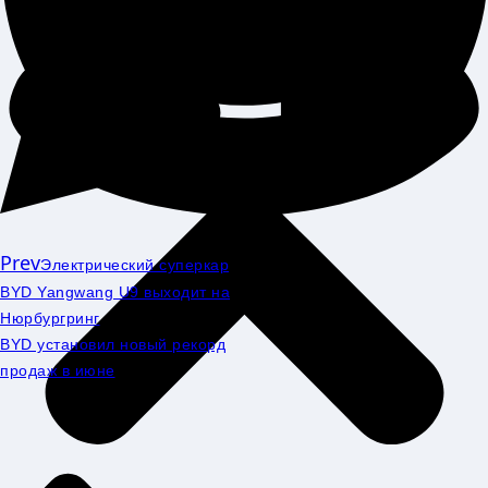
Prev
Электрический суперкар
BYD Yangwang U9 выходит на
Нюрбургринг
BYD установил новый рекорд
продаж в июне