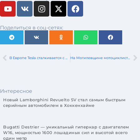
Поделиться в соц-сетях:
В Европе Tesla сталкивается с растущей критикой относительно батарей 4680
На Могилевщине мотоциклист совершил наезд на лося
Интересное
Новый Lamborghini Revuelto SV стал самым быстрым
серийным автомобилем в Хоккенхайме
Bugatti Destrier — уникальный гиперкар с двигателем
W16, мощностью 1600 лошадиных сил и высотой всего
один метр