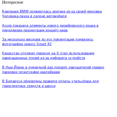
Интересное
Компания BMW подверглась критике из-за своей рекламы
Человека-паука в салоне автомобиля
Acura показала элементы нового дизайнерского языка в
преддверии презентации концепт-кара
За несколько месяцев до его презентации появились
фотографии нового Smart #2
Казахстан отложил переход на II этап использования
навигационных пломб из-за дефицита устройств
В Нью-Йорке в очередной раз позорят нарушителей правил
парковки гигантскими наклейками
В Беларуси обновлены правила уплаты утильсбора для
транспортных средств и шасси