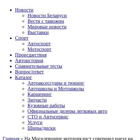
Авторулевой
Сайт про автомобили
Новости
Новости Беларуси
Вести с таможни
Мировые новости
Выставки
Спорт
Автоспорт
Мотоспорт
Происшествия
Автоистория
Сравнительные тесты
Вопрос/ответ
Каталог
Автоакcессуары и тюнинг
Автошколы и Мотошколы
Каршеринг
Запчасти
Кузовные работы
Официальные дилеры легковых авто
СТО и Автосервис
Услуги
Шины/диски
Главная
»
На Могилевщине мотоциклист совершил наезд на