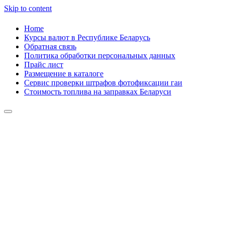
Skip to content
Home
Курсы валют в Республике Беларусь
Обратная связь
Политика обработки персональных данных
Прайс лист
Размещение в каталоге
Сервис проверки штрафов фотофиксации гаи
Стоимость топлива на заправках Беларуси
Авторулевой
Сайт про автомобили