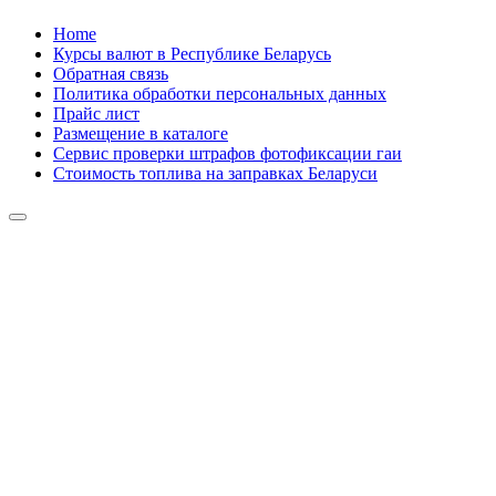
Skip
Home
to
Курсы валют в Республике Беларусь
content
Обратная связь
Политика обработки персональных данных
Прайс лист
Размещение в каталоге
Сервис проверки штрафов фотофиксации гаи
Стоимость топлива на заправках Беларуси
Авторулевой
Сайт про автомобили
Авторулевой