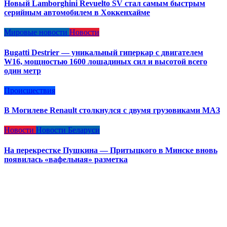
Новый Lamborghini Revuelto SV стал самым быстрым
серийным автомобилем в Хоккенхайме
Мировые новости
Новости
Bugatti Destrier — уникальный гиперкар с двигателем
W16, мощностью 1600 лошадиных сил и высотой всего
один метр
Происшествия
В Могилеве Renault столкнулся с двумя грузовиками МАЗ
Новости
Новости Беларуси
На перекрестке Пушкина — Притыцкого в Минске вновь
появилась «вафельная» разметка