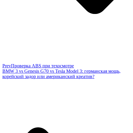
Prev
Проверка ABS при техосмотре
BMW 3 vs Genesis G70 vs Tesla Model 3: германская мощь,
корейский задор или американский креатив?