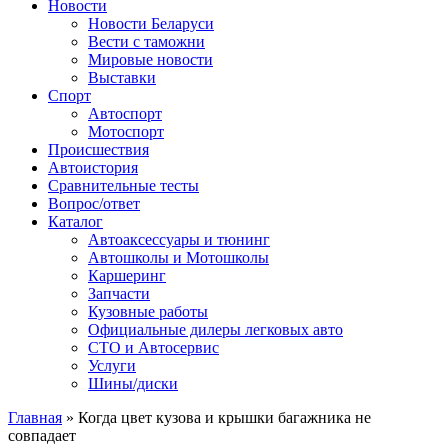
Сайт про автомобили
Новости
Новости Беларуси
Вести с таможни
Мировые новости
Выставки
Спорт
Автоспорт
Мотоспорт
Происшествия
Автоистория
Сравнительные тесты
Вопрос/ответ
Каталог
Автоакcессуары и тюнинг
Автошколы и Мотошколы
Каршеринг
Запчасти
Кузовные работы
Официальные дилеры легковых авто
СТО и Автосервис
Услуги
Шины/диски
Главная
»
Когда цвет кузова и крышки багажника не
совпадает