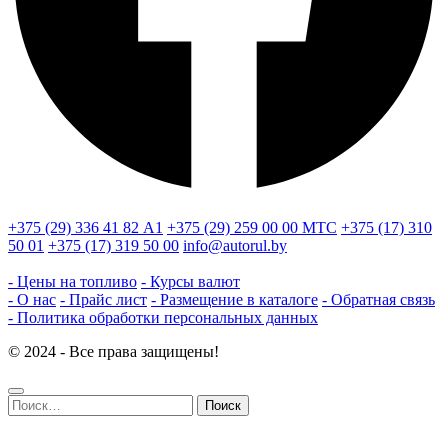
+375 (29) 336 41 82
А1
+375 (29) 259 00 00
МТС
+375 (17) 310
50 01
+375 (17) 319 50 00
info@autorul.by
- Цены на топливо
- Курсы валют
- О нас
- Прайс лист
- Размещение в каталоге
- Обратная связь
- Политика обработки персональных данных
© 2024 - Все права защищены!
Найти: