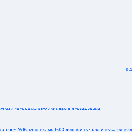
В Д
быстрым серийным автомобилем в Хоккенхайме
игателем W16, мощностью 1600 лошадиных сил и высотой все