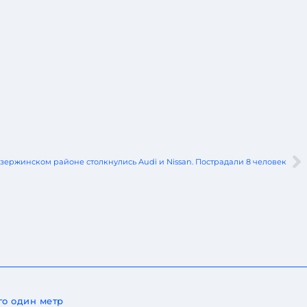
зержинском районе столкнулись Audi и Nissan. Пострадали 8 человек
го один метр