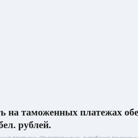
ь на таможенных платежах об
бел. рублей.
 пункт пропуска «Григоровщина», витебские таможе