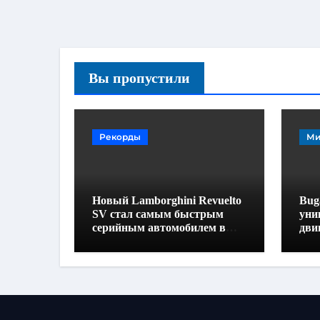
Вы пропустили
Рекорды
Ми
Новый Lamborghini Revuelto
Buga
SV стал самым быстрым
уни
серийным автомобилем в
дви
Хоккенхайме
160
выс