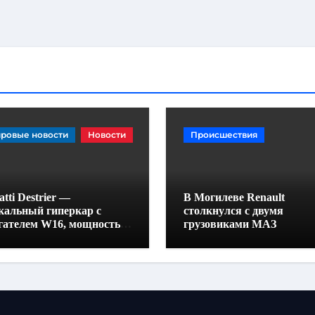
ровые новости
Новости
Происшествия
tti Destrier —
В Могилеве Renault
кальный гиперкар с
столкнулся с двумя
гателем W16, мощностью
грузовиками МАЗ
0 лошадиных сил и
отой всего один метр