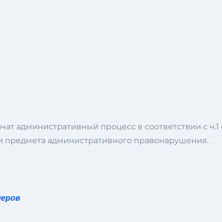
т административный процесс в соответствии с ч.1 с
ти предмета административного правонарушения.
леров