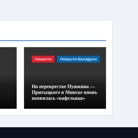
Новости
Новости Беларуси
На перекрестке Пушкина —
Притыцкого в Минске вновь
появилась «вафельная»
разметка