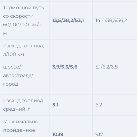
Тормозной путь
со скорости
13,5/38
,
2
/5
3
,
1
14,4/38,3/56,2
60/100/120 км/ч,
м
Расход топлива,
л/100 км
шоссе/
3,9/5
,
3/5,6
5,1/6,2/6,8
автострада/
город
Расход топлива
5,1
6,2
средний, л
Максимально
пройденное
1039
917