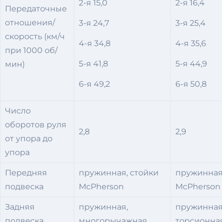
2-я 15,0
2-я 16,4
Передаточные
отношения/
3-я 24,7
3-я 25,4
скорость (км/ч
4-я 34,8
4-я 35,6
при 1000 об/
5-я 41,8
5-я 44,9
мин)
6-я 49,2
6-я 50,8
Число
оборотов руля
2,8
2,9
от упора до
упора
Передняя
пружинная, стойки
пружинная
подвеска
McPherson
McPherson
Задняя
пружинная,
пружинная
подвеска
многорычажная
торсионна