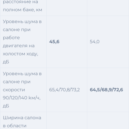
расстояние на
полном баке, км
Уровень шума в
салоне при
работе
45,6
54,0
двигателя на
холостом ходу,
дБ
Уровень шума в
салоне при
скорости
65,4/70,8/73,2
64,5/68,9/72,6
90/120/140 kм/ч,
дБ
Ширина салона
в области