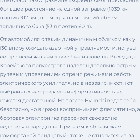
Благодаря такой разнице «кореец» смог преодолеть
большее расстояние на одной заправке (1039 км
против 917 км), несмотря на меньший объем
топливного бака (53 л против 60 л).
От автомобиля с таким динамичным обликом как у
i30 впору ожидать азартной управляемости, но, увы,
ее при всем желании такой не назовешь. Выходец с
Корейского полуострова наделен довольно острым
рулевым управлением с тремя режимами работы
электрического усилителя, но в независимости от
выбранных настроек его информативность не
кажется достаточной. На трассе Hyundai ведет себя
безопасно, но виражи воспринимает флегматично, а
бортовая электроника пресекает своеволие
водителя в зародыше. При этом к образчикам
комфорта «ай-тридцатый» тоже не относится из-за