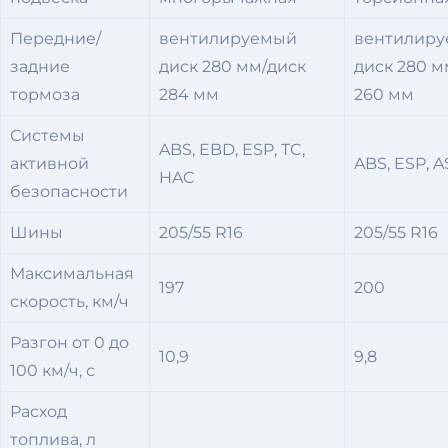
Передние/
вентилируемый
вентилир
задние
диск 280 мм/диск
диск 280 м
тормоза
284 мм
260 мм
Системы
ABS, EBD, ESP, TC,
активной
ABS, ESP, 
HAC
безопасности
Шины
205/55 R16
205/55 R16
Максимальная
197
200
скорость, км/ч
Разгон от 0 до
10,9
9,8
100 км/ч, с
Расход
топлива, л