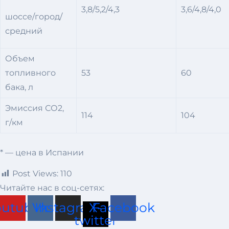
3,8/5,2/4,3
3,6/4,8/4,0
шоссе/город/
средний
Объем
топливного
53
60
бака, л
Эмиссия СО2,
114
104
г/км
* — цена в Испании
Post Views:
110
Читайте нас в соц-сетях:
outube
Vk
Instagram
X-
Facebook
twitter