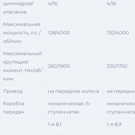
цилиндров/
4/16
4/16
клапанов
Максимальная
мощность, л.с./
128/4000
130/4000
об/мин
Максимальный
крутящий
260/1900
320/1750
момент, Нм/об/
мин
Привод
на передние колеса
на передни
Коробка
механическая, 6-
механическ
передач
ступенчатая
ступенчат
1-я 8,1
1-я 8,9