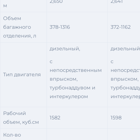
2,650
2,641
м
Объем
багажного
378-1316
372-1162
отделения, л
дизельный,
дизельный
с
с
непосредственным
непосред
Тип двигателя
впрыском,
впрыском,
турбонаддувом и
турбонадд
интеркулером
интеркуле
Рабочий
1582
1598
объем, куб.см
Кол-во