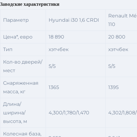
Заводские характеристики
Renault Mé
Параметр
Hyundai i30 1,6 CRDI
110
Цена*, евро
18 890
20 800
Тип
хэтчбек
хэтчбек
Кол-во дверей/
5/5
5/5
мест
Снаряженная
1365
1395
масса, кг
Длина/
ширина/
4,300/1,780/1,470
4,302/1,808/
высота, м
Колесная база,