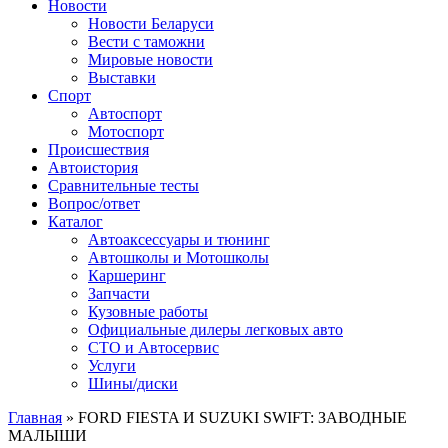
Сайт про автомобили
Новости
Новости Беларуси
Вести с таможни
Мировые новости
Выставки
Спорт
Автоспорт
Мотоспорт
Происшествия
Автоистория
Сравнительные тесты
Вопрос/ответ
Каталог
Автоакcессуары и тюнинг
Автошколы и Мотошколы
Каршеринг
Запчасти
Кузовные работы
Официальные дилеры легковых авто
СТО и Автосервис
Услуги
Шины/диски
Главная
»
FORD FIESTA И SUZUKI SWIFT: ЗАВОДНЫЕ
МАЛЫШИ