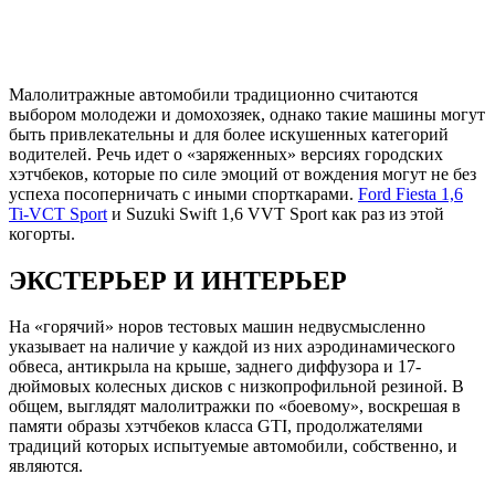
Малолитражные автомобили традиционно считаются
выбором молодежи и домохозяек, однако такие машины могут
быть привлекательны и для более искушенных категорий
водителей. Речь идет о «заряженных» версиях городских
хэтчбеков, которые по силе эмоций от вождения могут не без
успеха посоперничать с иными спорткарами.
Ford Fiesta 1,6
Ti-VCT Sport
и Suzuki Swift 1,6 VVT Sport как раз из этой
когорты.
ЭКСТЕРЬЕР И ИНТЕРЬЕР
На «горячий» норов тестовых машин недвусмысленно
указывает на наличие у каждой из них аэродинамического
обвеса, антикрыла на крыше, заднего диффузора и 17-
дюймовых колесных дисков с низкопрофильной резиной. В
общем, выглядят малолитражки по «боевому», воскрешая в
памяти образы хэтчбеков класса GTI, продолжателями
традиций которых испытуемые автомобили, собственно, и
являются.