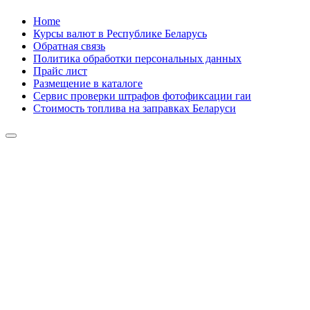
Skip
Home
to
Курсы валют в Республике Беларусь
content
Обратная связь
Политика обработки персональных данных
Прайс лист
Размещение в каталоге
Сервис проверки штрафов фотофиксации гаи
Стоимость топлива на заправках Беларуси
Авторулевой
Сайт про автомобили
Авторулевой