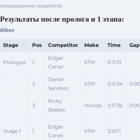
превышение скорости).
Результаты после пролога и 1 этапа:
Bikes
Stage
Pos
Competitor
Make
Time
Gap
Edgar
Prologue
1
KTM
0:11:31
Canet
Daniel
2
KTM
0:11:34
0:00
Sanders
Ricky
3
Honda
0:11:36
0:00
Brabec
Edgar
Stage 1
1
KTM
3:16:11
Canet