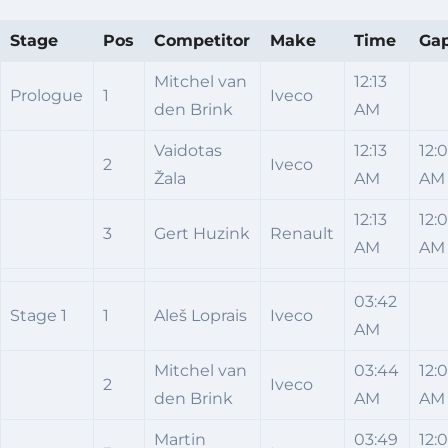
Stage
Pos
Competitor
Make
Time
Ga
Mitchel van
12:13
Prologue
1
Iveco
den Brink
AM
Vaidotas
12:13
12:
2
Iveco
Žala
AM
AM
12:13
12:
3
Gert Huzink
Renault
AM
AM
03:42
Stage 1
1
Aleš Loprais
Iveco
AM
Mitchel van
03:44
12:0
2
Iveco
den Brink
AM
AM
Martin
03:49
12: