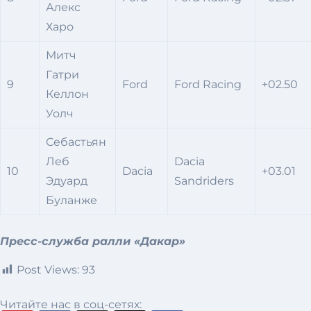
Алекс
Харо
Митч
Гатри
9
Ford
Ford Racing
+02.50
Келлон
Уолч
Себастьян
Леб
Dacia
10
Dacia
+03.01
Эдуард
Sandriders
Буланже
Пресс-служба ралли «Дакар»
Post Views:
93
Читайте нас в соц-сетях: