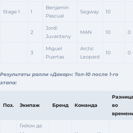
Benjamin
Stage 1
1
Segway
10
Pascual
Jordi
2
MAN
10
0
Juvanteny
Miguel
Arctic
3
10
0
Puertas
Leopard
Результаты ралли «Дакар»: Топ-10 после 1-го
этапа:
Разниц
Поз.
Экипаж
Бренд
Команда
во
времен
Гийом де