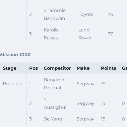
Shammie
2
Toyota
76
Baridwan
Karolis
Land
3
77
Raisys
Rover
Mission 1000
Stage
Pos
Competitor
Make
Points
G
Benjamin
Prologue
1
Segway
15
Pascual
Yi
2
Segway
15
0
Guanghui
3
Jie Yang
Segway
15
0