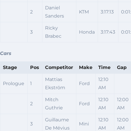
Daniel
2
KTM
3:17:13
0:01
Sanders
Ricky
3
Honda
3:17:43
0:01
Brabec
Cars
Stage
Pos
Competitor
Make
Time
Gap
Mattias
12:10
Prologue
1
Ford
Ekström
AM
Mitch
12:10
12:00
2
Ford
Guthrie
AM
AM
Guillaume
12:10
12:00
3
Mini
De Mévius
AM
AM