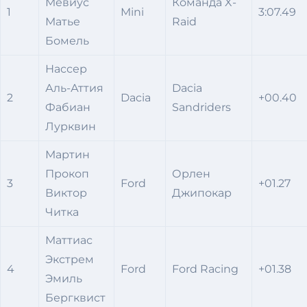
Мевиус
Команда X-
1
Mini
3:07.49
Матье
Raid
Бомель
Нассер
Аль-Аттия
Dacia
2
Dacia
+00.40
Фабиан
Sandriders
Лурквин
Мартин
Прокоп
Орлен
3
Ford
+01.27
Виктор
Джипокар
Читка
Маттиас
Экстрем
4
Ford
Ford Racing
+01.38
Эмиль
Бергквист