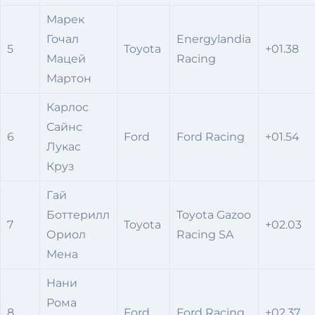
Марек
Гочал
Energylandia
5
Toyota
+01.38
Мацей
Racing
Мартон
Карлос
Сайнс
6
Ford
Ford Racing
+01.54
Лукас
Круз
Гай
Боттерилл
Toyota Gazoo
7
Toyota
+02.03
Ориол
Racing SA
Мена
Нани
Рома
8
Ford
Ford Racing
+02.37