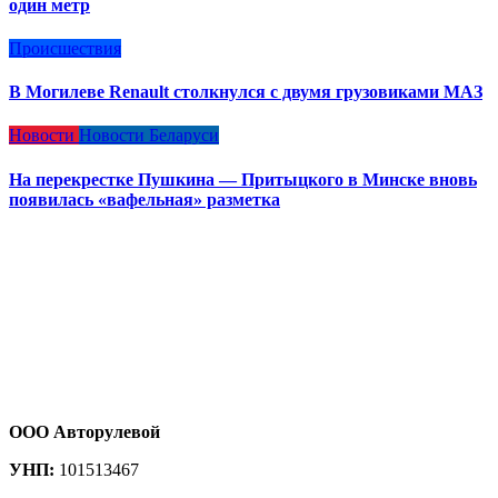
один метр
Происшествия
В Могилеве Renault столкнулся с двумя грузовиками МАЗ
Новости
Новости Беларуси
На перекрестке Пушкина — Притыцкого в Минске вновь
появилась «вафельная» разметка
ООО Авторулевой
УНП:
101513467