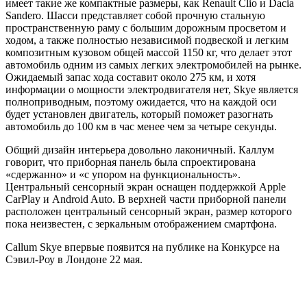
имеет такие же компактные размеры, как Renault Clio и Dacia
Sandero. Шасси представляет собой прочную стальную
пространственную раму с большим дорожным просветом и
ходом, а также полностью независимой подвеской и легким
композитным кузовом общей массой 1150 кг, что делает этот
автомобиль одним из самых легких электромобилей на рынке.
Ожидаемый запас хода составит около 275 км, и хотя
информации о мощности электродвигателя нет, Skye является
полноприводным, поэтому ожидается, что на каждой оси
будет установлен двигатель, который поможет разогнать
автомобиль до 100 км в час менее чем за четыре секунды.
Общий дизайн интерьера довольно лаконичный. Каллум
говорит, что приборная панель была спроектирована
«сдержанно» и «с упором на функциональность».
Центральный сенсорный экран оснащен поддержкой Apple
CarPlay и Android Auto. В верхней части приборной панели
расположен центральный сенсорный экран, размер которого
пока неизвестен, с зеркальным отображением смартфона.
Callum Skye впервые появится на публике на Конкурсе на
Сэвил-Роу в Лондоне 22 мая.