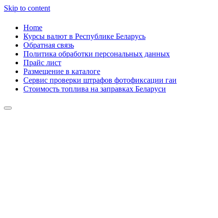
Skip to content
Home
Курсы валют в Республике Беларусь
Обратная связь
Политика обработки персональных данных
Прайс лист
Размещение в каталоге
Сервис проверки штрафов фотофиксации гаи
Стоимость топлива на заправках Беларуси
Авторулевой
Сайт про автомобили