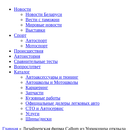
Авторулевой
Сайт про автомобили
Новости
Новости Беларуси
Вести с таможни
Мировые новости
Выставки
Спорт
Автоспорт
Мотоспорт
Происшествия
Автоистория
Сравнительные тесты
Вопрос/ответ
Каталог
Автоакcессуары и тюнинг
Автошколы и Мотошколы
Каршеринг
Запчасти
Кузовные работы
Официальные дилеры легковых авто
СТО и Автосервис
Услуги
Шины/диски
Главная
»
Дизайнерская фирма Callum из Уорикшира открыла