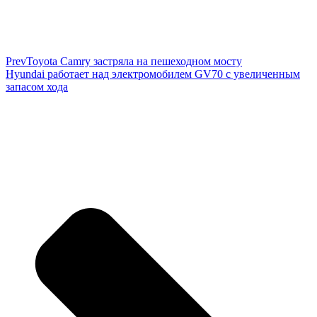
Prev
Toyota Camry застряла на пешеходном мосту
Hyundai работает над электромобилем GV70 с увеличенным
запасом хода