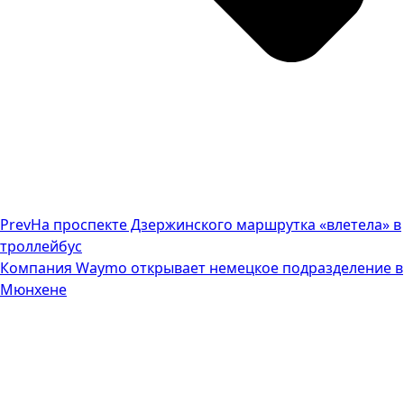
Prev
На проспекте Дзержинского маршрутка «влетела» в
троллейбус
Компания Waymo открывает немецкое подразделение в
Мюнхене