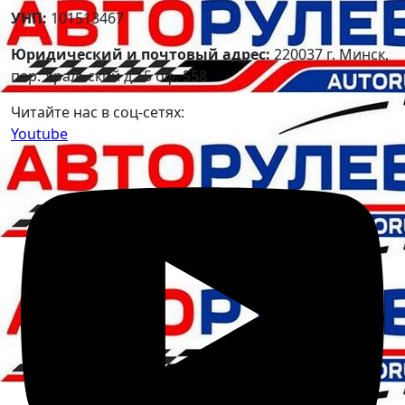
УНП:
101513467
Юридический и почтовый адрес:
220037 г. Минск,
пер. Уральский д.15 оф. 558
Читайте нас в соц-сетях:
Youtube