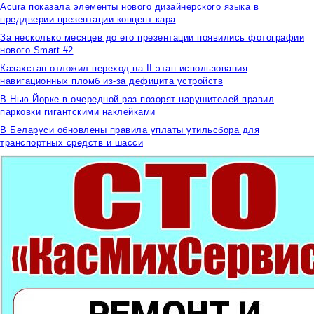
Acura показала элементы нового дизайнерского языка в
преддверии презентации концепт-кара
За несколько месяцев до его презентации появились фотографии
нового Smart #2
Казахстан отложил переход на II этап использования
навигационных пломб из-за дефицита устройств
В Нью-Йорке в очередной раз позорят нарушителей правил
парковки гигантскими наклейками
В Беларуси обновлены правила уплаты утильсбора для
транспортных средств и шасси